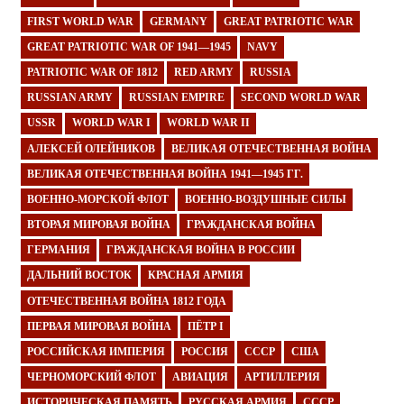
FIRST WORLD WAR
GERMANY
GREAT PATRIOTIC WAR
GREAT PATRIOTIC WAR OF 1941—1945
NAVY
PATRIOTIC WAR OF 1812
RED ARMY
RUSSIA
RUSSIAN ARMY
RUSSIAN EMPIRE
SECOND WORLD WAR
USSR
WORLD WAR I
WORLD WAR II
АЛЕКСЕЙ ОЛЕЙНИКОВ
ВЕЛИКАЯ ОТЕЧЕСТВЕННАЯ ВОЙНА
ВЕЛИКАЯ ОТЕЧЕСТВЕННАЯ ВОЙНА 1941—1945 ГГ.
ВОЕННО-МОРСКОЙ ФЛОТ
ВОЕННО-ВОЗДУШНЫЕ СИЛЫ
ВТОРАЯ МИРОВАЯ ВОЙНА
ГРАЖДАНСКАЯ ВОЙНА
ГЕРМАНИЯ
ГРАЖДАНСКАЯ ВОЙНА В РОССИИ
ДАЛЬНИЙ ВОСТОК
КРАСНАЯ АРМИЯ
ОТЕЧЕСТВЕННАЯ ВОЙНА 1812 ГОДА
ПЕРВАЯ МИРОВАЯ ВОЙНА
ПЁТР I
РОССИЙСКАЯ ИМПЕРИЯ
РОССИЯ
СССР
США
ЧЕРНОМОРСКИЙ ФЛОТ
АВИАЦИЯ
АРТИЛЛЕРИЯ
ИСТОРИЧЕСКАЯ ПАМЯТЬ
РУССКАЯ АРМИЯ
СССР