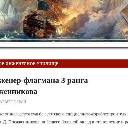
ОЕ ИНЖЕНЕРНОЕ УЧИЛИЩЕ
женер-флагмана 3 ранга
аженникова
ежурный по Редакции
ЗАБЫТОЕ ИМЯ
ье описывается судьба флотского специалиста-кораблестроителя
А.Д. Посаженникова, внёсшего большой вклад в становление и р