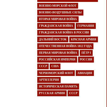
ВОЕННО-МОРСКОЙ ФЛОТ
ВОЕННО-ВОЗДУШНЫЕ СИЛЫ
ВТОРАЯ МИРОВАЯ ВОЙНА
ГРАЖДАНСКАЯ ВОЙНА
ГЕРМАНИЯ
ГРАЖДАНСКАЯ ВОЙНА В РОССИИ
ДАЛЬНИЙ ВОСТОК
КРАСНАЯ АРМИЯ
ОТЕЧЕСТВЕННАЯ ВОЙНА 1812 ГОДА
ПЕРВАЯ МИРОВАЯ ВОЙНА
ПЁТР I
РОССИЙСКАЯ ИМПЕРИЯ
РОССИЯ
СССР
США
ЧЕРНОМОРСКИЙ ФЛОТ
АВИАЦИЯ
АРТИЛЛЕРИЯ
ИСТОРИЧЕСКАЯ ПАМЯТЬ
РУССКАЯ АРМИЯ
СССР