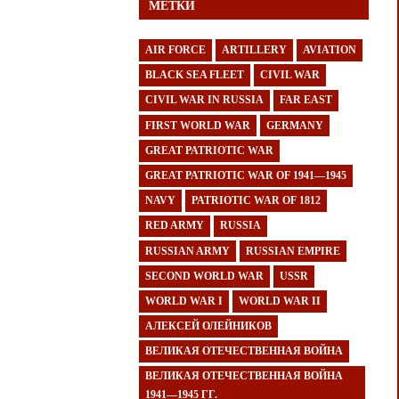
МЕТКИ
AIR FORCE
ARTILLERY
AVIATION
BLACK SEA FLEET
CIVIL WAR
CIVIL WAR IN RUSSIA
FAR EAST
FIRST WORLD WAR
GERMANY
GREAT PATRIOTIC WAR
GREAT PATRIOTIC WAR OF 1941—1945
NAVY
PATRIOTIC WAR OF 1812
RED ARMY
RUSSIA
RUSSIAN ARMY
RUSSIAN EMPIRE
SECOND WORLD WAR
USSR
WORLD WAR I
WORLD WAR II
АЛЕКСЕЙ ОЛЕЙНИКОВ
ВЕЛИКАЯ ОТЕЧЕСТВЕННАЯ ВОЙНА
ВЕЛИКАЯ ОТЕЧЕСТВЕННАЯ ВОЙНА
1941—1945 ГГ.