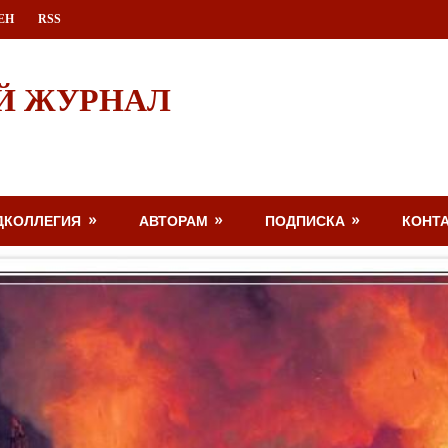
ЕН
RSS
Й ЖУРНАЛ
ДКОЛЛЕГИЯ
АВТОРАМ
ПОДПИСКА
КОНТ