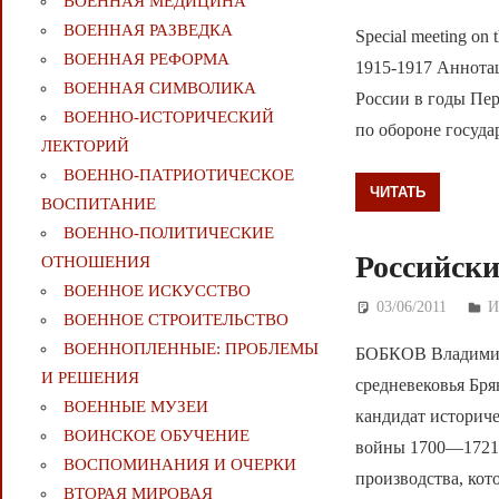
ВОЕННАЯ МЕДИЦИНА
ВОЕННАЯ РАЗВЕДКА
Special meeting on t
ВОЕННАЯ РЕФОРМА
1915-1917 Аннота
ВОЕННАЯ СИМВОЛИКА
России в годы Пе
ВОЕННО-ИСТОРИЧЕСКИЙ
по обороне государс
ЛЕКТОРИЙ
ВОЕННО-ПАТРИОТИЧЕСКОЕ
ЧИТАТЬ
ВОСПИТАНИЕ
ВОЕННО-ПОЛИТИЧЕСКИE
Российски
ОТНОШЕНИЯ
ВОЕННОЕ ИСКУССТВО
03/06/2011
Д
И
ВОЕННОЕ СТРОИТЕЛЬСТВО
ВОЕННОПЛЕННЫЕ: ПРОБЛЕМЫ
БОБКОВ Владимир 
И РЕШЕНИЯ
средневековья Бря
ВОЕННЫЕ МУЗЕИ
кандидат историче
ВОИНСКОЕ ОБУЧЕНИЕ
войны 1700—1721г
ВОСПОМИНАНИЯ И ОЧЕРКИ
производства, кот
ВТОРАЯ МИРОВАЯ