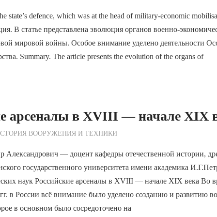
he state’s defence, which was at the head of military-economic mobilisa
ция. В статье представлена эволюция органов военно-экономич
рвой мировой войны. Особое внимание уделено деятельности Ос
тва. Summary. The article presents the evolution of the organs of
е арсеналы в XVIII — начале XIX 
ежурный по Редакции
СТОРИЯ ВООРУЖЕНИЯ И ТЕХНИКИ
Александрович — доцент кафедры отечественной истории, др
нского государственного университета имени академика И.Г.Пет
ских наук Российские арсеналы в XVIII — начале XIX века Во 
г. в России всё внимание было уделено созданию и развитию в
орое в основном было сосредоточено на