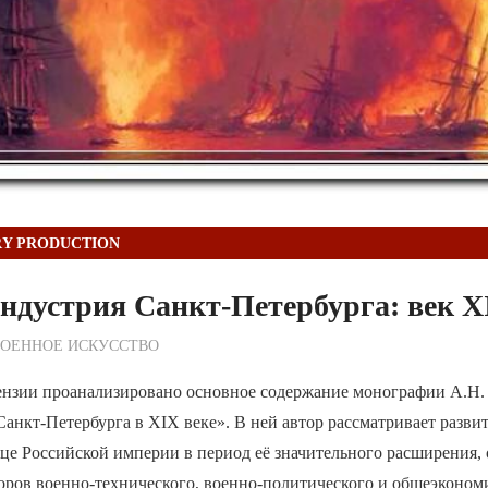
RY PRODUCTION
ндустрия Санкт-Петербурга: век X
ежурный по Редакции
ВОЕННОЕ ИСКУССТВО
ензии проанализировано основное содержание монографии А.Н
нкт-Петербурга в XIX веке». В ней автор рассматривает разви
це Российской империи в период её значительного расширения,
оров военно-технического, военно-политического и общеэконом