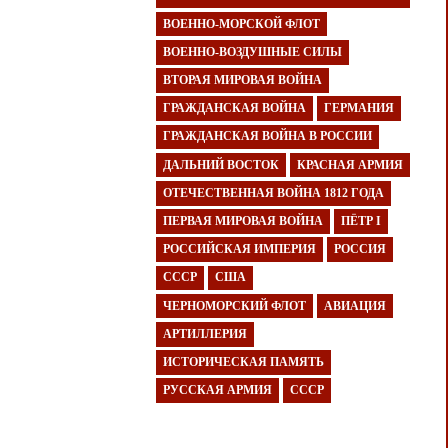
ВОЕННО-МОРСКОЙ ФЛОТ
ВОЕННО-ВОЗДУШНЫЕ СИЛЫ
ВТОРАЯ МИРОВАЯ ВОЙНА
ГРАЖДАНСКАЯ ВОЙНА
ГЕРМАНИЯ
ГРАЖДАНСКАЯ ВОЙНА В РОССИИ
ДАЛЬНИЙ ВОСТОК
КРАСНАЯ АРМИЯ
ОТЕЧЕСТВЕННАЯ ВОЙНА 1812 ГОДА
ПЕРВАЯ МИРОВАЯ ВОЙНА
ПЁТР I
РОССИЙСКАЯ ИМПЕРИЯ
РОССИЯ
СССР
США
ЧЕРНОМОРСКИЙ ФЛОТ
АВИАЦИЯ
АРТИЛЛЕРИЯ
ИСТОРИЧЕСКАЯ ПАМЯТЬ
РУССКАЯ АРМИЯ
СССР