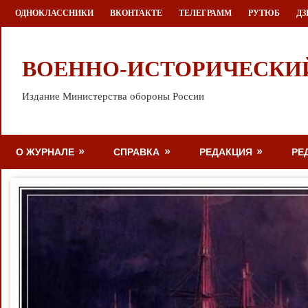
Перейти
ОДНОКЛАССНИКИ
ВКОНТАКТЕ
ТЕЛЕГРАММ
РУТЮБ
ДЗ
к
содержимому
ВОЕННО-ИСТОРИЧЕСКИ
Издание Министерства обороны России
О ЖУРНАЛЕ
СПРАВКА
РЕДАКЦИЯ
РЕ