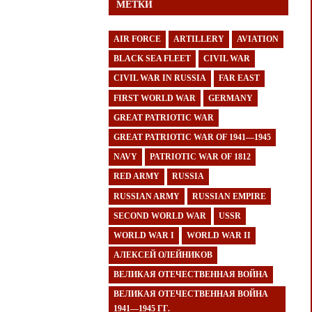
МЕТКИ
AIR FORCE
ARTILLERY
AVIATION
BLACK SEA FLEET
CIVIL WAR
CIVIL WAR IN RUSSIA
FAR EAST
FIRST WORLD WAR
GERMANY
GREAT PATRIOTIC WAR
GREAT PATRIOTIC WAR OF 1941—1945
NAVY
PATRIOTIC WAR OF 1812
RED ARMY
RUSSIA
RUSSIAN ARMY
RUSSIAN EMPIRE
SECOND WORLD WAR
USSR
WORLD WAR I
WORLD WAR II
АЛЕКСЕЙ ОЛЕЙНИКОВ
ВЕЛИКАЯ ОТЕЧЕСТВЕННАЯ ВОЙНА
ВЕЛИКАЯ ОТЕЧЕСТВЕННАЯ ВОЙНА
1941—1945 ГГ.