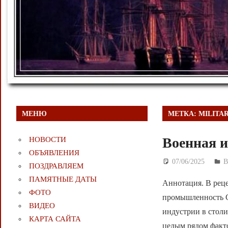
МЕНЮ
МЕТКА:
MILITA
Военная и
НОВОСТИ
ОБЪЯВЛЕНИЯ
07/06/2025
Д
ПОЗДРАВЛЯЕМ
ПАМЯТНЫЕ ДАТЫ
Аннотация. В рец
ФОТО
промышленность Са
ВИДЕО
индустрии в столи
КАРТА САЙТА
целым рядом факт