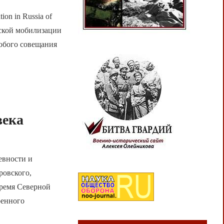
tion in Russia of
еской мобилизации
обого совещания
века
евности и
ровского,
время Северной
оенного