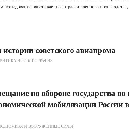
ом исследование охватывает все отрасли военного производства,
 истории советского авиапрома
ежурный по Редакции
РИТИКА И БИБЛИОГРАФИЯ
вещание по обороне государства во 
ономической мобилизации России 
ежурный по Редакции
ЭКОНОМИКА И ВООРУЖЁННЫЕ СИЛЫ