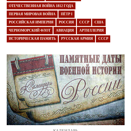
ОТЕЧЕСТВЕННАЯ ВОЙНА 1812 ГОДА
ПЕРВАЯ МИРОВАЯ ВОЙНА
ПЁТР I
РОССИЙСКАЯ ИМПЕРИЯ
РОССИЯ
СССР
США
ЧЕРНОМОРСКИЙ ФЛОТ
АВИАЦИЯ
АРТИЛЛЕРИЯ
ИСТОРИЧЕСКАЯ ПАМЯТЬ
РУССКАЯ АРМИЯ
СССР
КАЛЕНДАРЬ