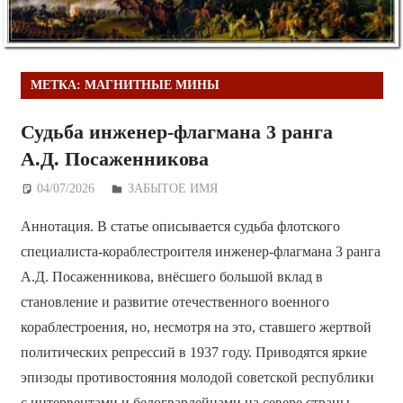
МЕТКА:
МАГНИТНЫЕ МИНЫ
Судьба инженер-флагмана 3 ранга
А.Д. Посаженникова
04/07/2026
Дежурный по Редакции
ЗАБЫТОЕ ИМЯ
Аннотация. В статье описывается судьба флотского
специалиста-кораблестроителя инженер-флагмана 3 ранга
А.Д. Посаженникова, внёсшего большой вклад в
становление и развитие отечественного военного
кораблестроения, но, несмотря на это, ставшего жертвой
политических репрессий в 1937 году. Приводятся яркие
эпизоды противостояния молодой советской республики
с интервентами и белогвардейцами на севере страны,