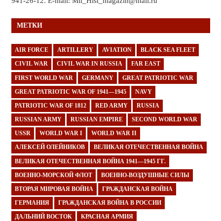
941-26-12. E-mail: Mil_Hist_magazin@mail.ru
МЕТКИ
AIR FORCE
ARTILLERY
AVIATION
BLACK SEA FLEET
CIVIL WAR
CIVIL WAR IN RUSSIA
FAR EAST
FIRST WORLD WAR
GERMANY
GREAT PATRIOTIC WAR
GREAT PATRIOTIC WAR OF 1941—1945
NAVY
PATRIOTIC WAR OF 1812
RED ARMY
RUSSIA
RUSSIAN ARMY
RUSSIAN EMPIRE
SECOND WORLD WAR
USSR
WORLD WAR I
WORLD WAR II
АЛЕКСЕЙ ОЛЕЙНИКОВ
ВЕЛИКАЯ ОТЕЧЕСТВЕННАЯ ВОЙНА
ВЕЛИКАЯ ОТЕЧЕСТВЕННАЯ ВОЙНА 1941—1945 ГГ.
ВОЕННО-МОРСКОЙ ФЛОТ
ВОЕННО-ВОЗДУШНЫЕ СИЛЫ
ВТОРАЯ МИРОВАЯ ВОЙНА
ГРАЖДАНСКАЯ ВОЙНА
ГЕРМАНИЯ
ГРАЖДАНСКАЯ ВОЙНА В РОССИИ
ДАЛЬНИЙ ВОСТОК
КРАСНАЯ АРМИЯ