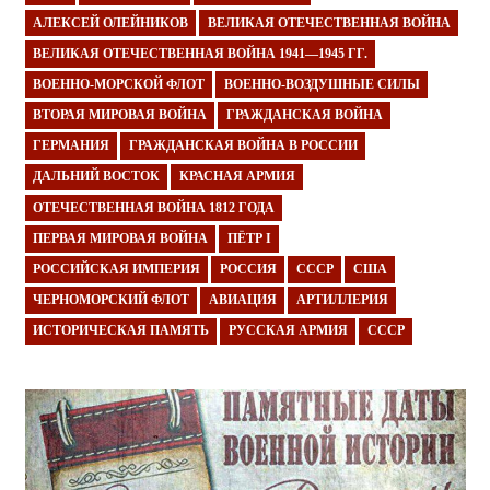
АЛЕКСЕЙ ОЛЕЙНИКОВ
ВЕЛИКАЯ ОТЕЧЕСТВЕННАЯ ВОЙНА
ВЕЛИКАЯ ОТЕЧЕСТВЕННАЯ ВОЙНА 1941—1945 ГГ.
ВОЕННО-МОРСКОЙ ФЛОТ
ВОЕННО-ВОЗДУШНЫЕ СИЛЫ
ВТОРАЯ МИРОВАЯ ВОЙНА
ГРАЖДАНСКАЯ ВОЙНА
ГЕРМАНИЯ
ГРАЖДАНСКАЯ ВОЙНА В РОССИИ
ДАЛЬНИЙ ВОСТОК
КРАСНАЯ АРМИЯ
ОТЕЧЕСТВЕННАЯ ВОЙНА 1812 ГОДА
ПЕРВАЯ МИРОВАЯ ВОЙНА
ПЁТР I
РОССИЙСКАЯ ИМПЕРИЯ
РОССИЯ
СССР
США
ЧЕРНОМОРСКИЙ ФЛОТ
АВИАЦИЯ
АРТИЛЛЕРИЯ
ИСТОРИЧЕСКАЯ ПАМЯТЬ
РУССКАЯ АРМИЯ
СССР