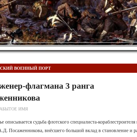
ССКИЙ ВОЕННЫЙ ПОРТ
женер-флагмана 3 ранга
аженникова
ежурный по Редакции
ЗАБЫТОЕ ИМЯ
ье описывается судьба флотского специалиста-кораблестроителя
А.Д. Посаженникова, внёсшего большой вклад в становление и р