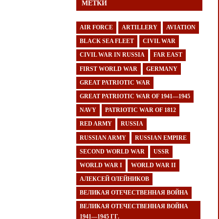
МЕТКИ
AIR FORCE
ARTILLERY
AVIATION
BLACK SEA FLEET
CIVIL WAR
CIVIL WAR IN RUSSIA
FAR EAST
FIRST WORLD WAR
GERMANY
GREAT PATRIOTIC WAR
GREAT PATRIOTIC WAR OF 1941—1945
NAVY
PATRIOTIC WAR OF 1812
RED ARMY
RUSSIA
RUSSIAN ARMY
RUSSIAN EMPIRE
SECOND WORLD WAR
USSR
WORLD WAR I
WORLD WAR II
АЛЕКСЕЙ ОЛЕЙНИКОВ
ВЕЛИКАЯ ОТЕЧЕСТВЕННАЯ ВОЙНА
ВЕЛИКАЯ ОТЕЧЕСТВЕННАЯ ВОЙНА
1941—1945 ГГ.