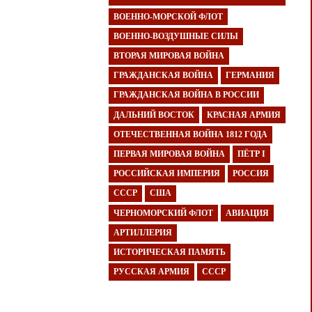
ВОЕННО-МОРСКОЙ ФЛОТ
ВОЕННО-ВОЗДУШНЫЕ СИЛЫ
ВТОРАЯ МИРОВАЯ ВОЙНА
ГРАЖДАНСКАЯ ВОЙНА
ГЕРМАНИЯ
ГРАЖДАНСКАЯ ВОЙНА В РОССИИ
ДАЛЬНИЙ ВОСТОК
КРАСНАЯ АРМИЯ
ОТЕЧЕСТВЕННАЯ ВОЙНА 1812 ГОДА
ПЕРВАЯ МИРОВАЯ ВОЙНА
ПЁТР I
РОССИЙСКАЯ ИМПЕРИЯ
РОССИЯ
СССР
США
ЧЕРНОМОРСКИЙ ФЛОТ
АВИАЦИЯ
АРТИЛЛЕРИЯ
ИСТОРИЧЕСКАЯ ПАМЯТЬ
РУССКАЯ АРМИЯ
СССР