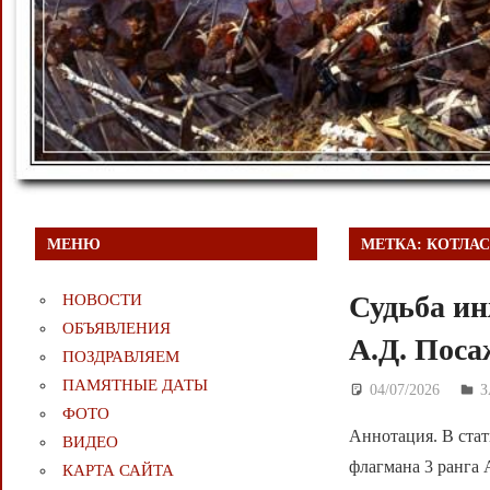
МЕНЮ
МЕТКА:
КОТЛА
Судьба ин
НОВОСТИ
ОБЪЯВЛЕНИЯ
А.Д. Пос
ПОЗДРАВЛЯЕМ
ПАМЯТНЫЕ ДАТЫ
04/07/2026
Д
ФОТО
Аннотация. В стат
ВИДЕО
флагмана 3 ранга 
КАРТА САЙТА