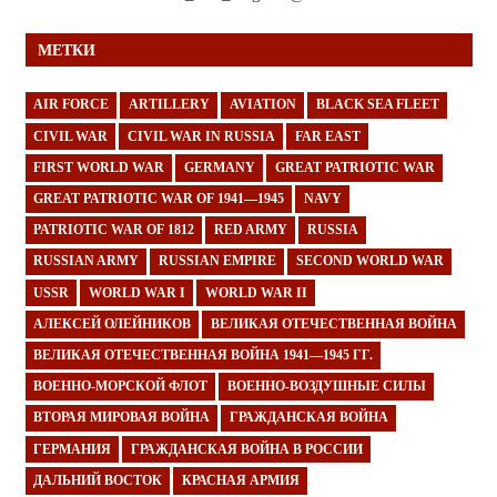
МЕТКИ
AIR FORCE
ARTILLERY
AVIATION
BLACK SEA FLEET
CIVIL WAR
CIVIL WAR IN RUSSIA
FAR EAST
FIRST WORLD WAR
GERMANY
GREAT PATRIOTIC WAR
GREAT PATRIOTIC WAR OF 1941—1945
NAVY
PATRIOTIC WAR OF 1812
RED ARMY
RUSSIA
RUSSIAN ARMY
RUSSIAN EMPIRE
SECOND WORLD WAR
USSR
WORLD WAR I
WORLD WAR II
АЛЕКСЕЙ ОЛЕЙНИКОВ
ВЕЛИКАЯ ОТЕЧЕСТВЕННАЯ ВОЙНА
ВЕЛИКАЯ ОТЕЧЕСТВЕННАЯ ВОЙНА 1941—1945 ГГ.
ВОЕННО-МОРСКОЙ ФЛОТ
ВОЕННО-ВОЗДУШНЫЕ СИЛЫ
ВТОРАЯ МИРОВАЯ ВОЙНА
ГРАЖДАНСКАЯ ВОЙНА
ГЕРМАНИЯ
ГРАЖДАНСКАЯ ВОЙНА В РОССИИ
ДАЛЬНИЙ ВОСТОК
КРАСНАЯ АРМИЯ