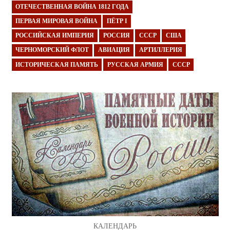
ОТЕЧЕСТВЕННАЯ ВОЙНА 1812 ГОДА
ПЕРВАЯ МИРОВАЯ ВОЙНА
ПЁТР I
РОССИЙСКАЯ ИМПЕРИЯ
РОССИЯ
СССР
США
ЧЕРНОМОРСКИЙ ФЛОТ
АВИАЦИЯ
АРТИЛЛЕРИЯ
ИСТОРИЧЕСКАЯ ПАМЯТЬ
РУССКАЯ АРМИЯ
СССР
КАЛЕНДАРЬ