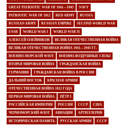
GREAT PATRIOTIC WAR OF 1941—1945
NAVY
PATRIOTIC WAR OF 1812
RED ARMY
RUSSIA
RUSSIAN ARMY
RUSSIAN EMPIRE
SECOND WORLD WAR
USSR
WORLD WAR I
WORLD WAR II
АЛЕКСЕЙ ОЛЕЙНИКОВ
ВЕЛИКАЯ ОТЕЧЕСТВЕННАЯ ВОЙНА
ВЕЛИКАЯ ОТЕЧЕСТВЕННАЯ ВОЙНА 1941—1945 ГГ.
ВОЕННО-МОРСКОЙ ФЛОТ
ВОЕННО-ВОЗДУШНЫЕ СИЛЫ
ВТОРАЯ МИРОВАЯ ВОЙНА
ГРАЖДАНСКАЯ ВОЙНА
ГЕРМАНИЯ
ГРАЖДАНСКАЯ ВОЙНА В РОССИИ
ДАЛЬНИЙ ВОСТОК
КРАСНАЯ АРМИЯ
ОТЕЧЕСТВЕННАЯ ВОЙНА 1812 ГОДА
ПЕРВАЯ МИРОВАЯ ВОЙНА
ПЁТР I
РОССИЙСКАЯ ИМПЕРИЯ
РОССИЯ
СССР
США
ЧЕРНОМОРСКИЙ ФЛОТ
АВИАЦИЯ
АРТИЛЛЕРИЯ
ИСТОРИЧЕСКАЯ ПАМЯТЬ
РУССКАЯ АРМИЯ
СССР