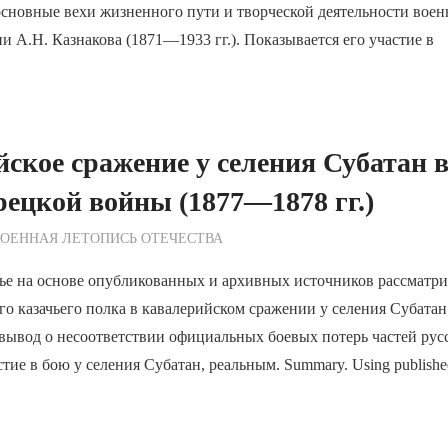
сновные вехи жизненного пути и творческой деятельности воен
и А.Н. Казнакова (1871—1933 гг.). Показывается его участие в
ское сражение у селения Субатан 
рецкой войны (1877—1878 гг.)
ежурный по Редакции
ОЕННАЯ ЛЕТОПИСЬ ОТЕЧЕСТВА
ье на основе опубликованных и архивных источников рассматрив
го казачьего полка в кавалерийском сражении у селения Субатан
вывод о несоответствии официальных боевых потерь частей рус
ие в бою у селения Субатан, реальным. Summary. Using published