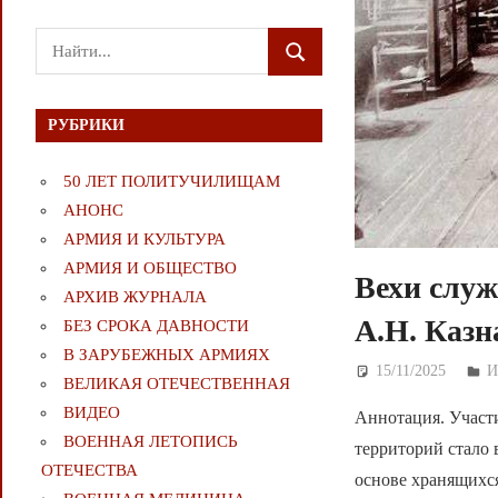
Поиск
ПОИСК
для:
РУБРИКИ
50 ЛЕТ ПОЛИТУЧИЛИЩАМ
АНОНС
АРМИЯ И КУЛЬТУРА
АРМИЯ И ОБЩЕСТВО
Вехи служ
АРХИВ ЖУРНАЛА
А.Н. Казн
БЕЗ СРОКА ДАВНОСТИ
В ЗАРУБЕЖНЫХ АРМИЯХ
15/11/2025
Д
И
ВЕЛИКАЯ ОТЕЧЕСТВЕННАЯ
ВИДЕО
Аннотация. Участ
ВОЕННАЯ ЛЕТОПИСЬ
территорий стало 
ОТЕЧЕСТВА
основе хранящихс