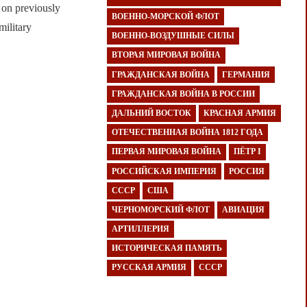
on previously
ВОЕННО-МОРСКОЙ ФЛОТ
military
ВОЕННО-ВОЗДУШНЫЕ СИЛЫ
ВТОРАЯ МИРОВАЯ ВОЙНА
ГРАЖДАНСКАЯ ВОЙНА
ГЕРМАНИЯ
ГРАЖДАНСКАЯ ВОЙНА В РОССИИ
ДАЛЬНИЙ ВОСТОК
КРАСНАЯ АРМИЯ
ОТЕЧЕСТВЕННАЯ ВОЙНА 1812 ГОДА
ПЕРВАЯ МИРОВАЯ ВОЙНА
ПЁТР I
РОССИЙСКАЯ ИМПЕРИЯ
РОССИЯ
СССР
США
ЧЕРНОМОРСКИЙ ФЛОТ
АВИАЦИЯ
АРТИЛЛЕРИЯ
ИСТОРИЧЕСКАЯ ПАМЯТЬ
РУССКАЯ АРМИЯ
СССР