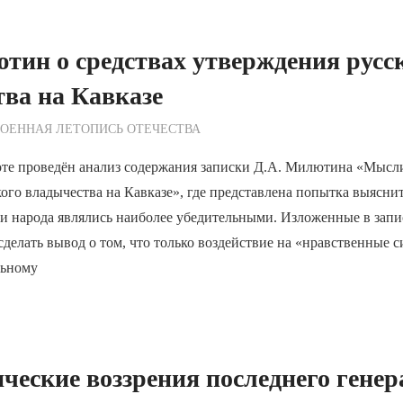
тин о средствах утверждения русс
ва на Кавказе
ежурный по Редакции
ОЕННАЯ ЛЕТОПИСЬ ОТЕЧЕСТВА
оте проведён анализ содержания записки Д.А. Милютина «Мысли
ого владычества на Кавказе», где представлена попытка выяснит
 и народа являлись наиболее убедительными. Изложенные в за
делать вывод о том, что только воздействие на «нравственные 
льному
ческие воззрения последнего генер