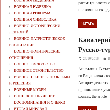
ВОЕННАЯ МЕДИЦИНА
рассматриваются о
ВОЕННАЯ РАЗВЕДКА
полковника гварди
ВОЕННАЯ РЕФОРМА
ВОЕННАЯ СИМВОЛИКА
ЧИТАТЬ
ВОЕННО-ИСТОРИЧЕСКИЙ
ЛЕКТОРИЙ
Кавалерий
ВОЕННО-ПАТРИОТИЧЕСКОЕ
ВОСПИТАНИЕ
Русско-ту
ВОЕННО-ПОЛИТИЧЕСКИE
ОТНОШЕНИЯ
27/10/2018
Д
В
ВОЕННОЕ ИСКУССТВО
Аннотация. В стат
ВОЕННОЕ СТРОИТЕЛЬСТВО
го Владикавказско
ВОЕННОПЛЕННЫЕ: ПРОБЛЕМЫ
Автором делается 
И РЕШЕНИЯ
принимавших участ
ВОЕННЫЕ МУЗЕИ
ВОИНСКОЕ ОБУЧЕНИЕ
sources, the article
ВОСПОМИНАНИЯ И ОЧЕРКИ
ВТОРАЯ МИРОВАЯ