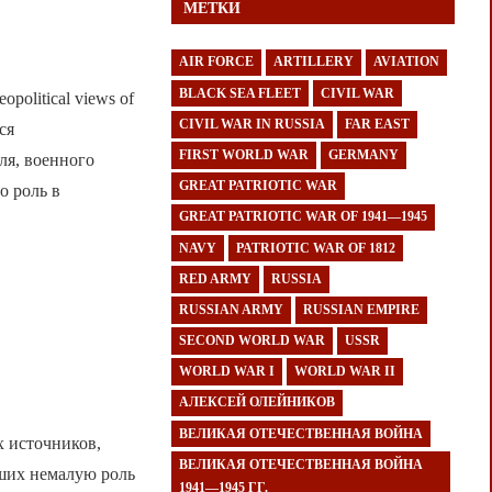
МЕТКИ
AIR FORCE
ARTILLERY
AVIATION
BLACK SEA FLEET
CIVIL WAR
opolitical views of
CIVIL WAR IN RUSSIA
FAR EAST
ся
FIRST WORLD WAR
GERMANY
ля, военного
GREAT PATRIOTIC WAR
о роль в
GREAT PATRIOTIC WAR OF 1941—1945
NAVY
PATRIOTIC WAR OF 1812
RED ARMY
RUSSIA
RUSSIAN ARMY
RUSSIAN EMPIRE
SECOND WORLD WAR
USSR
WORLD WAR I
WORLD WAR II
АЛЕКСЕЙ ОЛЕЙНИКОВ
ВЕЛИКАЯ ОТЕЧЕСТВЕННАЯ ВОЙНА
х источников,
ВЕЛИКАЯ ОТЕЧЕСТВЕННАЯ ВОЙНА
ших немалую роль
1941—1945 ГГ.