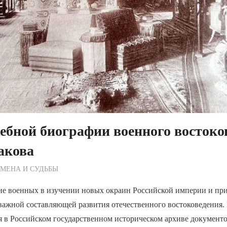
ебной биографии военного востоко
акова
ежурный по Редакции
МЕНА И СУДЬБЫ
ие военных в изучении новых окраин Российской империи и пр
важной составляющей развития отечественного востоковедения. 
я в Российском государственном историческом архиве документ