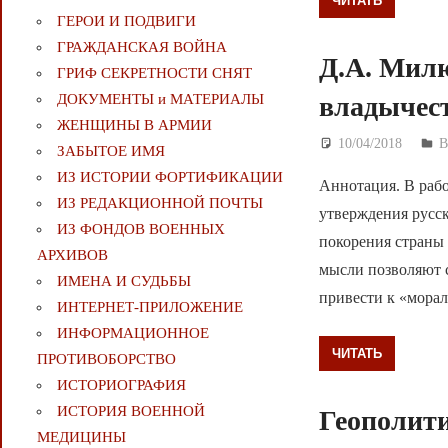
ЧИТАТЬ
ГЕРОИ И ПОДВИГИ
ГРАЖДАНСКАЯ ВОЙНА
Д.А. Милю
ГРИФ СЕКРЕТНОСТИ СНЯТ
владычест
ДОКУМЕНТЫ и МАТЕРИАЛЫ
ЖЕНЩИНЫ В АРМИИ
10/04/2018
Д
В
ЗАБЫТОЕ ИМЯ
ИЗ ИСТОРИИ ФОРТИФИКАЦИИ
Аннотация. В раб
ИЗ РЕДАКЦИОННОЙ ПОЧТЫ
утверждения русск
ИЗ ФОНДОВ ВОЕННЫХ
покорения страны
АРХИВОВ
мысли позволяют с
ИМЕНА И СУДЬБЫ
привести к «мора
ИНТЕРНЕТ-ПРИЛОЖЕНИЕ
ИНФОРМАЦИОННОЕ
ЧИТАТЬ
ПРОТИВОБОРСТВО
ИСТОРИОГРАФИЯ
ИСТОРИЯ ВОЕННОЙ
Геополити
МЕДИЦИНЫ