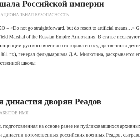
шала Российской империи
ежурный по Редакции
НАЦИОНАЛЬНАЯ БЕЗОПАСНОСТЬ
«Do not go straightforward, but do resort to artificial means…» Ge
 Field Marshal of the Russian Empire Аннотация. В статье исследуют
онцепции русского военного историка и государственного деяте
81 гг.), генерал-фельдмаршала Д.А. Милютина, раскрывается ег
ественной школы
 династия дворян Реадов
ежурный по Редакции
ЗАБЫТОЕ ИМЯ
, подготовленная на основе ранее не публиковавшихся архивны
и династии потомственных российских военных Реадов, сыграв