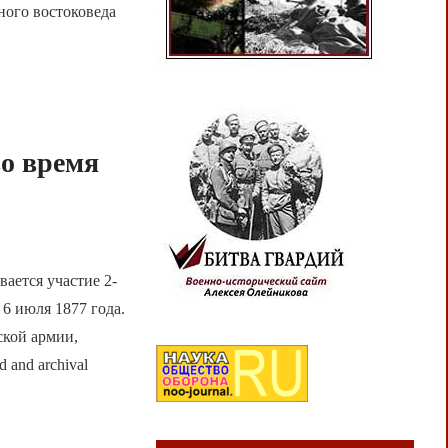
ного востоковеда
во время
ается участие 2-
 6 июля 1877 года.
ской армии,
 and archival