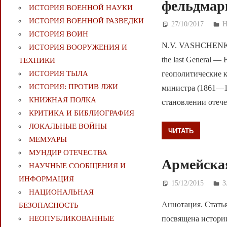
фельдмар
ИСТОРИЯ ВОЕННОЙ НАУКИ
ИСТОРИЯ ВОЕННОЙ РАЗВЕДКИ
27/10/2017
Д
ИСТОРИЯ ВОИН
N.V. VASHCHENKO – 
ИСТОРИЯ ВООРУЖЕНИЯ И
the last General —
ТЕХНИКИ
геополитические к
ИСТОРИЯ ТЫЛА
ИСТОРИЯ: ПРОТИВ ЛЖИ
министра (1861—18
КНИЖНАЯ ПОЛКА
становлении отеч
КРИТИКА И БИБЛИОГРАФИЯ
ЛОКАЛЬНЫЕ ВОЙНЫ
ЧИТАТЬ
МЕМУАРЫ
МУНДИР ОТЕЧЕСТВА
Армейская
НАУЧНЫЕ СООБЩЕНИЯ И
ИНФОРМАЦИЯ
15/12/2015
Д
НАЦИОНАЛЬНАЯ
Аннотация. Статья
БЕЗОПАСНОСТЬ
посвящена истори
НЕОПУБЛИКОВАННЫЕ