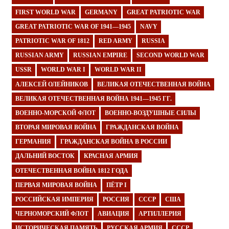
FIRST WORLD WAR
GERMANY
GREAT PATRIOTIC WAR
GREAT PATRIOTIC WAR OF 1941—1945
NAVY
PATRIOTIC WAR OF 1812
RED ARMY
RUSSIA
RUSSIAN ARMY
RUSSIAN EMPIRE
SECOND WORLD WAR
USSR
WORLD WAR I
WORLD WAR II
АЛЕКСЕЙ ОЛЕЙНИКОВ
ВЕЛИКАЯ ОТЕЧЕСТВЕННАЯ ВОЙНА
ВЕЛИКАЯ ОТЕЧЕСТВЕННАЯ ВОЙНА 1941—1945 ГГ.
ВОЕННО-МОРСКОЙ ФЛОТ
ВОЕННО-ВОЗДУШНЫЕ СИЛЫ
ВТОРАЯ МИРОВАЯ ВОЙНА
ГРАЖДАНСКАЯ ВОЙНА
ГЕРМАНИЯ
ГРАЖДАНСКАЯ ВОЙНА В РОССИИ
ДАЛЬНИЙ ВОСТОК
КРАСНАЯ АРМИЯ
ОТЕЧЕСТВЕННАЯ ВОЙНА 1812 ГОДА
ПЕРВАЯ МИРОВАЯ ВОЙНА
ПЁТР I
РОССИЙСКАЯ ИМПЕРИЯ
РОССИЯ
СССР
США
ЧЕРНОМОРСКИЙ ФЛОТ
АВИАЦИЯ
АРТИЛЛЕРИЯ
ИСТОРИЧЕСКАЯ ПАМЯТЬ
РУССКАЯ АРМИЯ
СССР