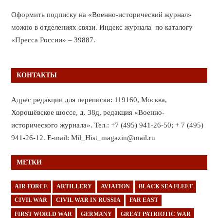
Оформить подписку на «Военно-исторический журнал»
можно в отделениях связи. Индекс журнала по каталогу
«Пресса России» – 39887.
КОНТАКТЫ
Адрес редакции для переписки: 119160, Москва,
Хорошёвское шоссе, д. 38д, редакция «Военно-
исторического журнала». Тел.: +7 (495) 941-26-50; + 7 (495)
941-26-12. E-mail: Mil_Hist_magazin@mail.ru
МЕТКИ
AIR FORCE
ARTILLERY
AVIATION
BLACK SEA FLEET
CIVIL WAR
CIVIL WAR IN RUSSIA
FAR EAST
FIRST WORLD WAR
GERMANY
GREAT PATRIOTIC WAR