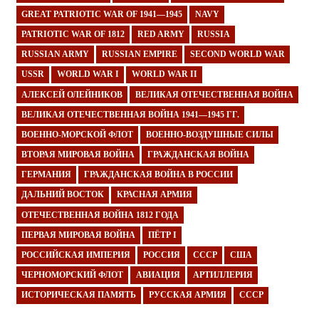
GREAT PATRIOTIC WAR OF 1941—1945
NAVY
PATRIOTIC WAR OF 1812
RED ARMY
RUSSIA
RUSSIAN ARMY
RUSSIAN EMPIRE
SECOND WORLD WAR
USSR
WORLD WAR I
WORLD WAR II
АЛЕКСЕЙ ОЛЕЙНИКОВ
ВЕЛИКАЯ ОТЕЧЕСТВЕННАЯ ВОЙНА
ВЕЛИКАЯ ОТЕЧЕСТВЕННАЯ ВОЙНА 1941—1945 ГГ.
ВОЕННО-МОРСКОЙ ФЛОТ
ВОЕННО-ВОЗДУШНЫЕ СИЛЫ
ВТОРАЯ МИРОВАЯ ВОЙНА
ГРАЖДАНСКАЯ ВОЙНА
ГЕРМАНИЯ
ГРАЖДАНСКАЯ ВОЙНА В РОССИИ
ДАЛЬНИЙ ВОСТОК
КРАСНАЯ АРМИЯ
ОТЕЧЕСТВЕННАЯ ВОЙНА 1812 ГОДА
ПЕРВАЯ МИРОВАЯ ВОЙНА
ПЁТР I
РОССИЙСКАЯ ИМПЕРИЯ
РОССИЯ
СССР
США
ЧЕРНОМОРСКИЙ ФЛОТ
АВИАЦИЯ
АРТИЛЛЕРИЯ
ИСТОРИЧЕСКАЯ ПАМЯТЬ
РУССКАЯ АРМИЯ
СССР