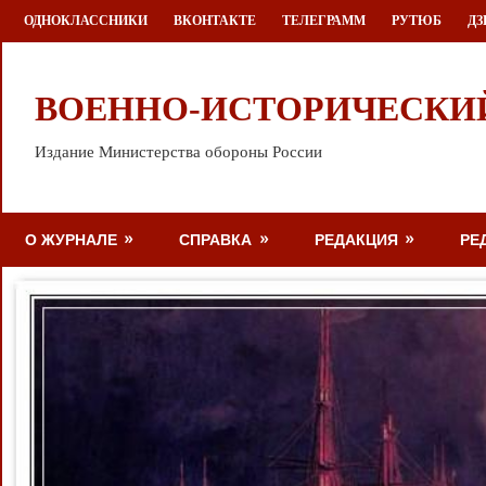
Перейти
ОДНОКЛАССНИКИ
ВКОНТАКТЕ
ТЕЛЕГРАММ
РУТЮБ
ДЗ
к
содержимому
ВОЕННО-ИСТОРИЧЕСКИ
Издание Министерства обороны России
О ЖУРНАЛЕ
СПРАВКА
РЕДАКЦИЯ
РЕ