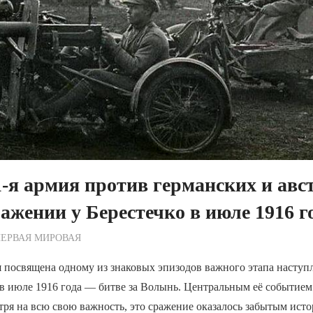
1-я армия против германских и ав
ражении у Берестечко в июле 1916 г
ежурный по Редакции
ЕРВАЯ МИРОВАЯ
я посвящена одному из знаковых эпизодов важного этапа наступ
в июле 1916 года — битве за Волынь. Центральным её событием
тря на всю свою важность, это сражение оказалось забытым исто