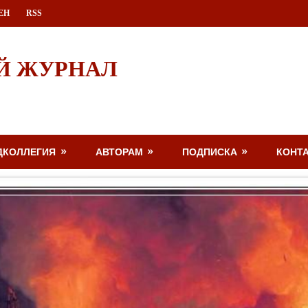
ЕН
RSS
Й ЖУРНАЛ
ДКОЛЛЕГИЯ
АВТОРАМ
ПОДПИСКА
КОНТ