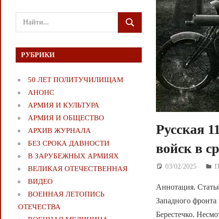
Поиск
ПОИСК
для:
РУБРИКИ
50 ЛЕТ ПОЛИТУЧИЛИЩАМ
АНОНС
АРМИЯ И КУЛЬТУРА
АРМИЯ И ОБЩЕСТВО
Русская 1
АРХИВ ЖУРНАЛА
БЕЗ СРОКА ДАВНОСТИ
войск в с
В ЗАРУБЕЖНЫХ АРМИЯХ
03/02/2025
Д
П
ВЕЛИКАЯ ОТЕЧЕСТВЕННАЯ
ВИДЕО
Аннотация. Стать
ВОЕННАЯ ЛЕТОПИСЬ
Западного фронта 
ОТЕЧЕСТВА
Берестечко. Несмо