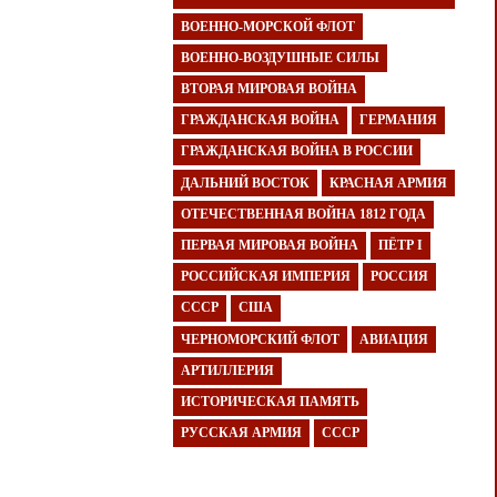
ВОЕННО-МОРСКОЙ ФЛОТ
ВОЕННО-ВОЗДУШНЫЕ СИЛЫ
ВТОРАЯ МИРОВАЯ ВОЙНА
ГРАЖДАНСКАЯ ВОЙНА
ГЕРМАНИЯ
ГРАЖДАНСКАЯ ВОЙНА В РОССИИ
ДАЛЬНИЙ ВОСТОК
КРАСНАЯ АРМИЯ
ОТЕЧЕСТВЕННАЯ ВОЙНА 1812 ГОДА
ПЕРВАЯ МИРОВАЯ ВОЙНА
ПЁТР I
РОССИЙСКАЯ ИМПЕРИЯ
РОССИЯ
СССР
США
ЧЕРНОМОРСКИЙ ФЛОТ
АВИАЦИЯ
АРТИЛЛЕРИЯ
ИСТОРИЧЕСКАЯ ПАМЯТЬ
РУССКАЯ АРМИЯ
СССР