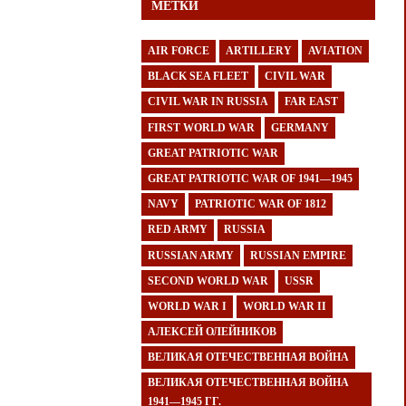
МЕТКИ
AIR FORCE
ARTILLERY
AVIATION
BLACK SEA FLEET
CIVIL WAR
CIVIL WAR IN RUSSIA
FAR EAST
FIRST WORLD WAR
GERMANY
GREAT PATRIOTIC WAR
GREAT PATRIOTIC WAR OF 1941—1945
NAVY
PATRIOTIC WAR OF 1812
RED ARMY
RUSSIA
RUSSIAN ARMY
RUSSIAN EMPIRE
SECOND WORLD WAR
USSR
WORLD WAR I
WORLD WAR II
АЛЕКСЕЙ ОЛЕЙНИКОВ
ВЕЛИКАЯ ОТЕЧЕСТВЕННАЯ ВОЙНА
ВЕЛИКАЯ ОТЕЧЕСТВЕННАЯ ВОЙНА
1941—1945 ГГ.