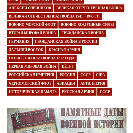
АЛЕКСЕЙ ОЛЕЙНИКОВ
ВЕЛИКАЯ ОТЕЧЕСТВЕННАЯ ВОЙНА
ВЕЛИКАЯ ОТЕЧЕСТВЕННАЯ ВОЙНА 1941—1945 ГГ.
ВОЕННО-МОРСКОЙ ФЛОТ
ВОЕННО-ВОЗДУШНЫЕ СИЛЫ
ВТОРАЯ МИРОВАЯ ВОЙНА
ГРАЖДАНСКАЯ ВОЙНА
ГЕРМАНИЯ
ГРАЖДАНСКАЯ ВОЙНА В РОССИИ
ДАЛЬНИЙ ВОСТОК
КРАСНАЯ АРМИЯ
ОТЕЧЕСТВЕННАЯ ВОЙНА 1812 ГОДА
ПЕРВАЯ МИРОВАЯ ВОЙНА
ПЁТР I
РОССИЙСКАЯ ИМПЕРИЯ
РОССИЯ
СССР
США
ЧЕРНОМОРСКИЙ ФЛОТ
АВИАЦИЯ
АРТИЛЛЕРИЯ
ИСТОРИЧЕСКАЯ ПАМЯТЬ
РУССКАЯ АРМИЯ
СССР