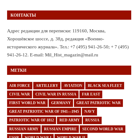
КОНТАКТЫ
Адрес редакции для переписки: 119160, Москва,
Хорошёвское шоссе, д. 38д, редакция «Военно-
исторического журнала». Тел.: +7 (495) 941-26-50; + 7 (495)
941-26-12. E-mail: Mil_Hist_magazin@mail.ru
МЕТКИ
AIR FORCE
ARTILLERY
AVIATION
BLACK SEA FLEET
CIVIL WAR
CIVIL WAR IN RUSSIA
FAR EAST
FIRST WORLD WAR
GERMANY
GREAT PATRIOTIC WAR
GREAT PATRIOTIC WAR OF 1941—1945
NAVY
PATRIOTIC WAR OF 1812
RED ARMY
RUSSIA
RUSSIAN ARMY
RUSSIAN EMPIRE
SECOND WORLD WAR
USSR
WORLD WAR I
WORLD WAR II