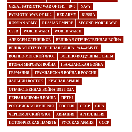
GREAT PATRIOTIC WAR OF 1941—1945
NAVY
PATRIOTIC WAR OF 1812
RED ARMY
RUSSIA
RUSSIAN ARMY
RUSSIAN EMPIRE
SECOND WORLD WAR
USSR
WORLD WAR I
WORLD WAR II
АЛЕКСЕЙ ОЛЕЙНИКОВ
ВЕЛИКАЯ ОТЕЧЕСТВЕННАЯ ВОЙНА
ВЕЛИКАЯ ОТЕЧЕСТВЕННАЯ ВОЙНА 1941—1945 ГГ.
ВОЕННО-МОРСКОЙ ФЛОТ
ВОЕННО-ВОЗДУШНЫЕ СИЛЫ
ВТОРАЯ МИРОВАЯ ВОЙНА
ГРАЖДАНСКАЯ ВОЙНА
ГЕРМАНИЯ
ГРАЖДАНСКАЯ ВОЙНА В РОССИИ
ДАЛЬНИЙ ВОСТОК
КРАСНАЯ АРМИЯ
ОТЕЧЕСТВЕННАЯ ВОЙНА 1812 ГОДА
ПЕРВАЯ МИРОВАЯ ВОЙНА
ПЁТР I
РОССИЙСКАЯ ИМПЕРИЯ
РОССИЯ
СССР
США
ЧЕРНОМОРСКИЙ ФЛОТ
АВИАЦИЯ
АРТИЛЛЕРИЯ
ИСТОРИЧЕСКАЯ ПАМЯТЬ
РУССКАЯ АРМИЯ
СССР