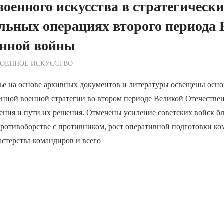
военного искусства в стратегическ
льных операциях второго периода
енной войны
ежурный по Редакции
ВОЕННОЕ ИСКУССТВО
тье на основе архивных документов и литературы освещены осн
енной военной стратегии во втором периоде Великой Отечестве
ения и пути их решения. Отмечены усиление советских войск б
противоборстве с противником, рост оперативной подготовки к
астерства командиров и всего