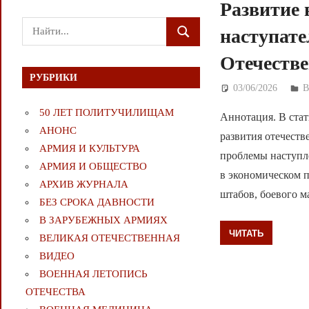
Развитие 
Поиск
наступате
ПОИСК
для:
Отечеств
РУБРИКИ
03/06/2026
Д
50 ЛЕТ ПОЛИТУЧИЛИЩАМ
Аннотация. В ста
АНОНС
развития отечеств
АРМИЯ И КУЛЬТУРА
проблемы наступл
АРМИЯ И ОБЩЕСТВО
в экономическом 
АРХИВ ЖУРНАЛА
штабов, боевого м
БЕЗ СРОКА ДАВНОСТИ
В ЗАРУБЕЖНЫХ АРМИЯХ
ЧИТАТЬ
ВЕЛИКАЯ ОТЕЧЕСТВЕННАЯ
ВИДЕО
ВОЕННАЯ ЛЕТОПИСЬ
ОТЕЧЕСТВА