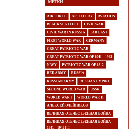
МЕТКИ
AIR FORCE
ARTILLERY
AVIATION
BLACK SEA FLEET
CIVIL WAR
CIVIL WAR IN RUSSIA
FAR EAST
FIRST WORLD WAR
GERMANY
GREAT PATRIOTIC WAR
GREAT PATRIOTIC WAR OF 1941—1945
NAVY
PATRIOTIC WAR OF 1812
RED ARMY
RUSSIA
RUSSIAN ARMY
RUSSIAN EMPIRE
SECOND WORLD WAR
USSR
WORLD WAR I
WORLD WAR II
АЛЕКСЕЙ ОЛЕЙНИКОВ
ВЕЛИКАЯ ОТЕЧЕСТВЕННАЯ ВОЙНА
ВЕЛИКАЯ ОТЕЧЕСТВЕННАЯ ВОЙНА
1941—1945 ГГ.