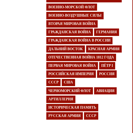
ВОЕННО-МОРСКОЙ ФЛОТ
ВОЕННО-ВОЗДУШНЫЕ СИЛЫ
ВТОРАЯ МИРОВАЯ ВОЙНА
ГРАЖДАНСКАЯ ВОЙНА
ГЕРМАНИЯ
ГРАЖДАНСКАЯ ВОЙНА В РОССИИ
ДАЛЬНИЙ ВОСТОК
КРАСНАЯ АРМИЯ
ОТЕЧЕСТВЕННАЯ ВОЙНА 1812 ГОДА
ПЕРВАЯ МИРОВАЯ ВОЙНА
ПЁТР I
РОССИЙСКАЯ ИМПЕРИЯ
РОССИЯ
СССР
США
ЧЕРНОМОРСКИЙ ФЛОТ
АВИАЦИЯ
АРТИЛЛЕРИЯ
ИСТОРИЧЕСКАЯ ПАМЯТЬ
РУССКАЯ АРМИЯ
СССР