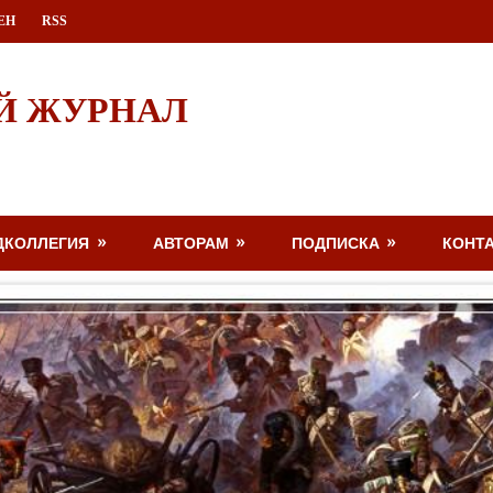
ЕН
RSS
Й ЖУРНАЛ
ДКОЛЛЕГИЯ
АВТОРАМ
ПОДПИСКА
КОНТ