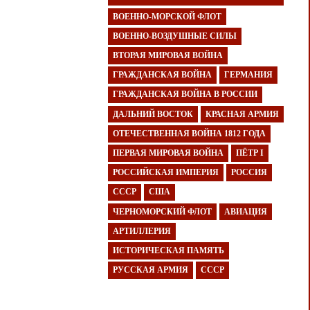
ВОЕННО-МОРСКОЙ ФЛОТ
ВОЕННО-ВОЗДУШНЫЕ СИЛЫ
ВТОРАЯ МИРОВАЯ ВОЙНА
ГРАЖДАНСКАЯ ВОЙНА
ГЕРМАНИЯ
ГРАЖДАНСКАЯ ВОЙНА В РОССИИ
ДАЛЬНИЙ ВОСТОК
КРАСНАЯ АРМИЯ
ОТЕЧЕСТВЕННАЯ ВОЙНА 1812 ГОДА
ПЕРВАЯ МИРОВАЯ ВОЙНА
ПЁТР I
РОССИЙСКАЯ ИМПЕРИЯ
РОССИЯ
СССР
США
ЧЕРНОМОРСКИЙ ФЛОТ
АВИАЦИЯ
АРТИЛЛЕРИЯ
ИСТОРИЧЕСКАЯ ПАМЯТЬ
РУССКАЯ АРМИЯ
СССР