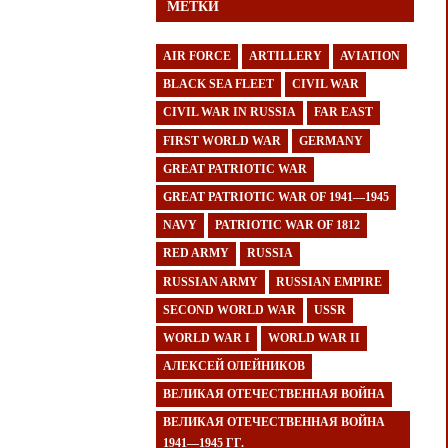
МЕТКИ
AIR FORCE
ARTILLERY
AVIATION
BLACK SEA FLEET
CIVIL WAR
CIVIL WAR IN RUSSIA
FAR EAST
FIRST WORLD WAR
GERMANY
GREAT PATRIOTIC WAR
GREAT PATRIOTIC WAR OF 1941—1945
NAVY
PATRIOTIC WAR OF 1812
RED ARMY
RUSSIA
RUSSIAN ARMY
RUSSIAN EMPIRE
SECOND WORLD WAR
USSR
WORLD WAR I
WORLD WAR II
АЛЕКСЕЙ ОЛЕЙНИКОВ
ВЕЛИКАЯ ОТЕЧЕСТВЕННАЯ ВОЙНА
ВЕЛИКАЯ ОТЕЧЕСТВЕННАЯ ВОЙНА
1941—1945 ГГ.