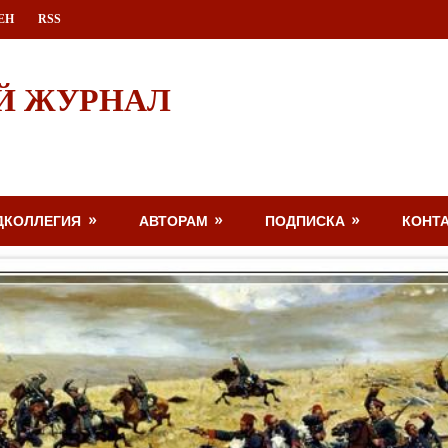
ЕН
RSS
Й ЖУРНАЛ
ДКОЛЛЕГИЯ
АВТОРАМ
ПОДПИСКА
КОНТ