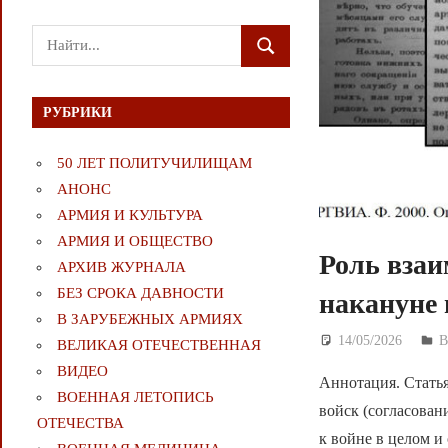
Поиск
ПОИСК
для:
РУБРИКИ
50 ЛЕТ ПОЛИТУЧИЛИЩАМ
АНОНС
АРМИЯ И КУЛЬТУРА
АРМИЯ И ОБЩЕСТВО
Роль взаи
АРХИВ ЖУРНАЛА
БЕЗ СРОКА ДАВНОСТИ
накануне 
В ЗАРУБЕЖНЫХ АРМИЯХ
14/05/2026
Д
ВЕЛИКАЯ ОТЕЧЕСТВЕННАЯ
ВИДЕО
Аннотация. Стать
ВОЕННАЯ ЛЕТОПИСЬ
войск (согласован
ОТЕЧЕСТВА
к войне в целом и