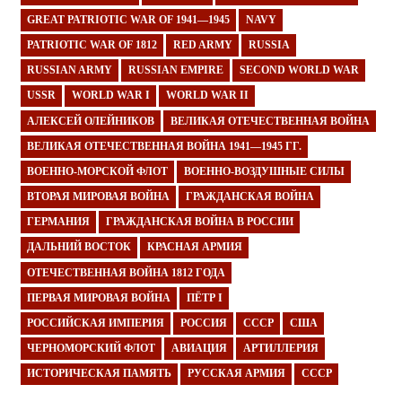
GREAT PATRIOTIC WAR OF 1941—1945
NAVY
PATRIOTIC WAR OF 1812
RED ARMY
RUSSIA
RUSSIAN ARMY
RUSSIAN EMPIRE
SECOND WORLD WAR
USSR
WORLD WAR I
WORLD WAR II
АЛЕКСЕЙ ОЛЕЙНИКОВ
ВЕЛИКАЯ ОТЕЧЕСТВЕННАЯ ВОЙНА
ВЕЛИКАЯ ОТЕЧЕСТВЕННАЯ ВОЙНА 1941—1945 ГГ.
ВОЕННО-МОРСКОЙ ФЛОТ
ВОЕННО-ВОЗДУШНЫЕ СИЛЫ
ВТОРАЯ МИРОВАЯ ВОЙНА
ГРАЖДАНСКАЯ ВОЙНА
ГЕРМАНИЯ
ГРАЖДАНСКАЯ ВОЙНА В РОССИИ
ДАЛЬНИЙ ВОСТОК
КРАСНАЯ АРМИЯ
ОТЕЧЕСТВЕННАЯ ВОЙНА 1812 ГОДА
ПЕРВАЯ МИРОВАЯ ВОЙНА
ПЁТР I
РОССИЙСКАЯ ИМПЕРИЯ
РОССИЯ
СССР
США
ЧЕРНОМОРСКИЙ ФЛОТ
АВИАЦИЯ
АРТИЛЛЕРИЯ
ИСТОРИЧЕСКАЯ ПАМЯТЬ
РУССКАЯ АРМИЯ
СССР