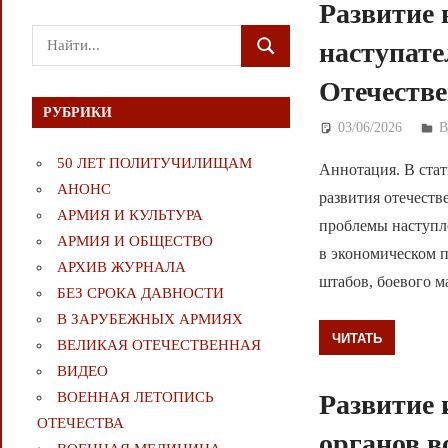
Развитие 
Поиск
наступате
ПОИСК
для:
Отечеств
РУБРИКИ
03/06/2026
Д
50 ЛЕТ ПОЛИТУЧИЛИЩАМ
Аннотация. В ста
АНОНС
развития отечеств
АРМИЯ И КУЛЬТУРА
проблемы наступл
АРМИЯ И ОБЩЕСТВО
в экономическом 
АРХИВ ЖУРНАЛА
штабов, боевого м
БЕЗ СРОКА ДАВНОСТИ
В ЗАРУБЕЖНЫХ АРМИЯХ
ЧИТАТЬ
ВЕЛИКАЯ ОТЕЧЕСТВЕННАЯ
ВИДЕО
ВОЕННАЯ ЛЕТОПИСЬ
Развитие 
ОТЕЧЕСТВА
органов в