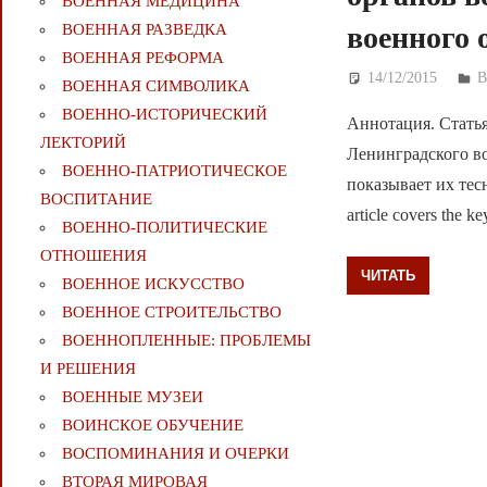
ВОЕННАЯ МЕДИЦИНА
ВОЕННАЯ РАЗВЕДКА
военного 
ВОЕННАЯ РЕФОРМА
14/12/2015
Д
ВОЕННАЯ СИМВОЛИКА
ВОЕННО-ИСТОРИЧЕСКИЙ
Аннотация. Стать
ЛЕКТОРИЙ
Ленинградского во
ВОЕННО-ПАТРИОТИЧЕСКОЕ
показывает их тес
ВОСПИТАНИЕ
article covers the k
ВОЕННО-ПОЛИТИЧЕСКИE
ОТНОШЕНИЯ
ЧИТАТЬ
ВОЕННОЕ ИСКУССТВО
ВОЕННОЕ СТРОИТЕЛЬСТВО
ВОЕННОПЛЕННЫЕ: ПРОБЛЕМЫ
И РЕШЕНИЯ
ВОЕННЫЕ МУЗЕИ
ВОИНСКОЕ ОБУЧЕНИЕ
ВОСПОМИНАНИЯ И ОЧЕРКИ
ВТОРАЯ МИРОВАЯ