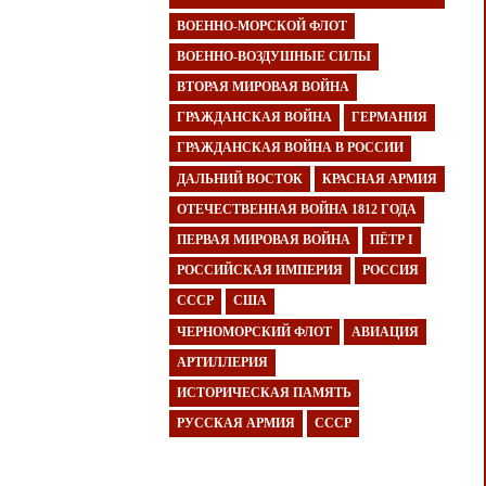
ВОЕННО-МОРСКОЙ ФЛОТ
ВОЕННО-ВОЗДУШНЫЕ СИЛЫ
ВТОРАЯ МИРОВАЯ ВОЙНА
ГРАЖДАНСКАЯ ВОЙНА
ГЕРМАНИЯ
ГРАЖДАНСКАЯ ВОЙНА В РОССИИ
ДАЛЬНИЙ ВОСТОК
КРАСНАЯ АРМИЯ
ОТЕЧЕСТВЕННАЯ ВОЙНА 1812 ГОДА
ПЕРВАЯ МИРОВАЯ ВОЙНА
ПЁТР I
РОССИЙСКАЯ ИМПЕРИЯ
РОССИЯ
СССР
США
ЧЕРНОМОРСКИЙ ФЛОТ
АВИАЦИЯ
АРТИЛЛЕРИЯ
ИСТОРИЧЕСКАЯ ПАМЯТЬ
РУССКАЯ АРМИЯ
СССР