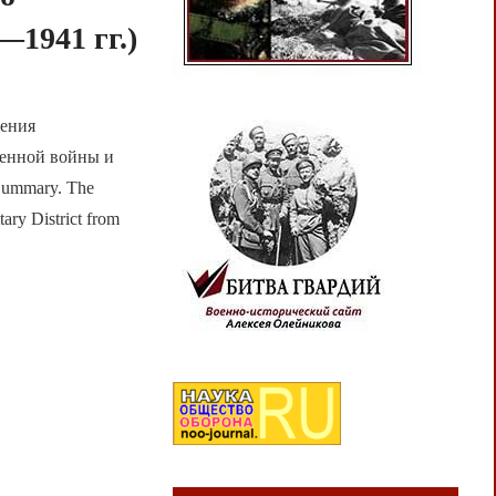
—1941 гг.)
ления
венной войны и
Summary. The
tary District from