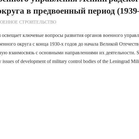
округа в предвоенный период (1939
ежурный по Редакции
ВОЕННОЕ СТРОИТЕЛЬСТВО
я освещает ключевые вопросы развития органов военного управ
енного округа с конца 1930-х годов до начала Великой Отечест
ную взаимосвязь с основными направлениями их деятельности. 
ey issues of development of military control bodies of the Leningrad Mili