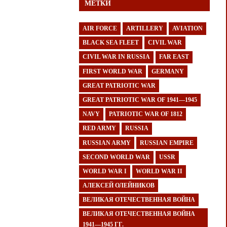
МЕТКИ
AIR FORCE
ARTILLERY
AVIATION
BLACK SEA FLEET
CIVIL WAR
CIVIL WAR IN RUSSIA
FAR EAST
FIRST WORLD WAR
GERMANY
GREAT PATRIOTIC WAR
GREAT PATRIOTIC WAR OF 1941—1945
NAVY
PATRIOTIC WAR OF 1812
RED ARMY
RUSSIA
RUSSIAN ARMY
RUSSIAN EMPIRE
SECOND WORLD WAR
USSR
WORLD WAR I
WORLD WAR II
АЛЕКСЕЙ ОЛЕЙНИКОВ
ВЕЛИКАЯ ОТЕЧЕСТВЕННАЯ ВОЙНА
ВЕЛИКАЯ ОТЕЧЕСТВЕННАЯ ВОЙНА
1941—1945 ГГ.