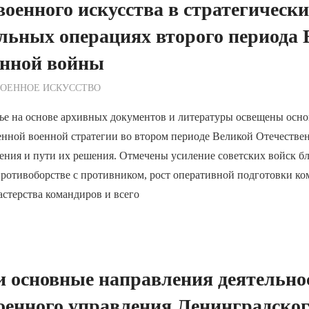
военного искусства в стратегическ
льных операциях второго периода
енной войны
ежурный по Редакции
ВОЕННОЕ ИСКУССТВО
тье на основе архивных документов и литературы освещены осн
енной военной стратегии во втором периоде Великой Отечестве
ения и пути их решения. Отмечены усиление советских войск б
противоборстве с противником, рост оперативной подготовки к
астерства командиров и всего
и основные направления деятельно
оенного управления Ленинградско