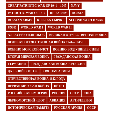
GREAT PATRIOTIC WAR OF 1941—1945
NAVY
PATRIOTIC WAR OF 1812
RED ARMY
RUSSIA
RUSSIAN ARMY
RUSSIAN EMPIRE
SECOND WORLD WAR
USSR
WORLD WAR I
WORLD WAR II
АЛЕКСЕЙ ОЛЕЙНИКОВ
ВЕЛИКАЯ ОТЕЧЕСТВЕННАЯ ВОЙНА
ВЕЛИКАЯ ОТЕЧЕСТВЕННАЯ ВОЙНА 1941—1945 ГГ.
ВОЕННО-МОРСКОЙ ФЛОТ
ВОЕННО-ВОЗДУШНЫЕ СИЛЫ
ВТОРАЯ МИРОВАЯ ВОЙНА
ГРАЖДАНСКАЯ ВОЙНА
ГЕРМАНИЯ
ГРАЖДАНСКАЯ ВОЙНА В РОССИИ
ДАЛЬНИЙ ВОСТОК
КРАСНАЯ АРМИЯ
ОТЕЧЕСТВЕННАЯ ВОЙНА 1812 ГОДА
ПЕРВАЯ МИРОВАЯ ВОЙНА
ПЁТР I
РОССИЙСКАЯ ИМПЕРИЯ
РОССИЯ
СССР
США
ЧЕРНОМОРСКИЙ ФЛОТ
АВИАЦИЯ
АРТИЛЛЕРИЯ
ИСТОРИЧЕСКАЯ ПАМЯТЬ
РУССКАЯ АРМИЯ
СССР