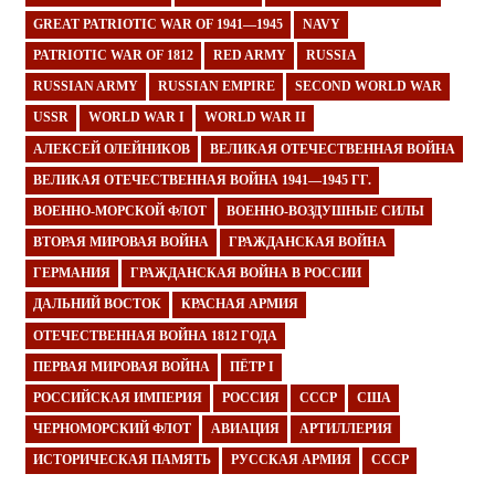
GREAT PATRIOTIC WAR OF 1941—1945
NAVY
PATRIOTIC WAR OF 1812
RED ARMY
RUSSIA
RUSSIAN ARMY
RUSSIAN EMPIRE
SECOND WORLD WAR
USSR
WORLD WAR I
WORLD WAR II
АЛЕКСЕЙ ОЛЕЙНИКОВ
ВЕЛИКАЯ ОТЕЧЕСТВЕННАЯ ВОЙНА
ВЕЛИКАЯ ОТЕЧЕСТВЕННАЯ ВОЙНА 1941—1945 ГГ.
ВОЕННО-МОРСКОЙ ФЛОТ
ВОЕННО-ВОЗДУШНЫЕ СИЛЫ
ВТОРАЯ МИРОВАЯ ВОЙНА
ГРАЖДАНСКАЯ ВОЙНА
ГЕРМАНИЯ
ГРАЖДАНСКАЯ ВОЙНА В РОССИИ
ДАЛЬНИЙ ВОСТОК
КРАСНАЯ АРМИЯ
ОТЕЧЕСТВЕННАЯ ВОЙНА 1812 ГОДА
ПЕРВАЯ МИРОВАЯ ВОЙНА
ПЁТР I
РОССИЙСКАЯ ИМПЕРИЯ
РОССИЯ
СССР
США
ЧЕРНОМОРСКИЙ ФЛОТ
АВИАЦИЯ
АРТИЛЛЕРИЯ
ИСТОРИЧЕСКАЯ ПАМЯТЬ
РУССКАЯ АРМИЯ
СССР