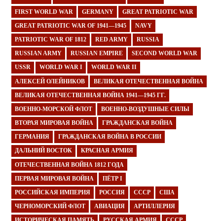
FIRST WORLD WAR
GERMANY
GREAT PATRIOTIC WAR
GREAT PATRIOTIC WAR OF 1941—1945
NAVY
PATRIOTIC WAR OF 1812
RED ARMY
RUSSIA
RUSSIAN ARMY
RUSSIAN EMPIRE
SECOND WORLD WAR
USSR
WORLD WAR I
WORLD WAR II
АЛЕКСЕЙ ОЛЕЙНИКОВ
ВЕЛИКАЯ ОТЕЧЕСТВЕННАЯ ВОЙНА
ВЕЛИКАЯ ОТЕЧЕСТВЕННАЯ ВОЙНА 1941—1945 ГГ.
ВОЕННО-МОРСКОЙ ФЛОТ
ВОЕННО-ВОЗДУШНЫЕ СИЛЫ
ВТОРАЯ МИРОВАЯ ВОЙНА
ГРАЖДАНСКАЯ ВОЙНА
ГЕРМАНИЯ
ГРАЖДАНСКАЯ ВОЙНА В РОССИИ
ДАЛЬНИЙ ВОСТОК
КРАСНАЯ АРМИЯ
ОТЕЧЕСТВЕННАЯ ВОЙНА 1812 ГОДА
ПЕРВАЯ МИРОВАЯ ВОЙНА
ПЁТР I
РОССИЙСКАЯ ИМПЕРИЯ
РОССИЯ
СССР
США
ЧЕРНОМОРСКИЙ ФЛОТ
АВИАЦИЯ
АРТИЛЛЕРИЯ
ИСТОРИЧЕСКАЯ ПАМЯТЬ
РУССКАЯ АРМИЯ
СССР