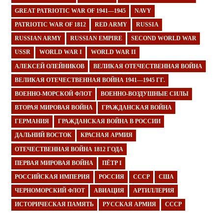
GREAT PATRIOTIC WAR OF 1941—1945
NAVY
PATRIOTIC WAR OF 1812
RED ARMY
RUSSIA
RUSSIAN ARMY
RUSSIAN EMPIRE
SECOND WORLD WAR
USSR
WORLD WAR I
WORLD WAR II
АЛЕКСЕЙ ОЛЕЙНИКОВ
ВЕЛИКАЯ ОТЕЧЕСТВЕННАЯ ВОЙНА
ВЕЛИКАЯ ОТЕЧЕСТВЕННАЯ ВОЙНА 1941—1945 ГГ.
ВОЕННО-МОРСКОЙ ФЛОТ
ВОЕННО-ВОЗДУШНЫЕ СИЛЫ
ВТОРАЯ МИРОВАЯ ВОЙНА
ГРАЖДАНСКАЯ ВОЙНА
ГЕРМАНИЯ
ГРАЖДАНСКАЯ ВОЙНА В РОССИИ
ДАЛЬНИЙ ВОСТОК
КРАСНАЯ АРМИЯ
ОТЕЧЕСТВЕННАЯ ВОЙНА 1812 ГОДА
ПЕРВАЯ МИРОВАЯ ВОЙНА
ПЁТР I
РОССИЙСКАЯ ИМПЕРИЯ
РОССИЯ
СССР
США
ЧЕРНОМОРСКИЙ ФЛОТ
АВИАЦИЯ
АРТИЛЛЕРИЯ
ИСТОРИЧЕСКАЯ ПАМЯТЬ
РУССКАЯ АРМИЯ
СССР