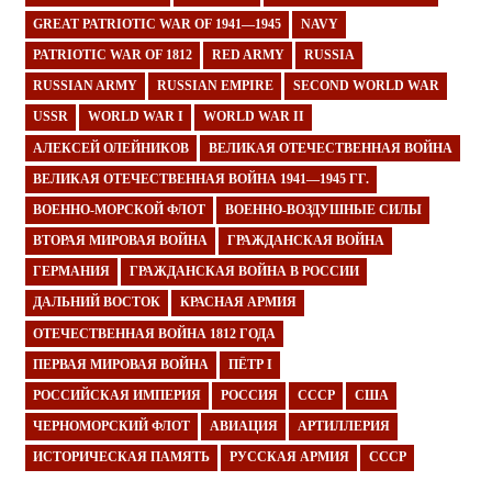
GREAT PATRIOTIC WAR OF 1941—1945
NAVY
PATRIOTIC WAR OF 1812
RED ARMY
RUSSIA
RUSSIAN ARMY
RUSSIAN EMPIRE
SECOND WORLD WAR
USSR
WORLD WAR I
WORLD WAR II
АЛЕКСЕЙ ОЛЕЙНИКОВ
ВЕЛИКАЯ ОТЕЧЕСТВЕННАЯ ВОЙНА
ВЕЛИКАЯ ОТЕЧЕСТВЕННАЯ ВОЙНА 1941—1945 ГГ.
ВОЕННО-МОРСКОЙ ФЛОТ
ВОЕННО-ВОЗДУШНЫЕ СИЛЫ
ВТОРАЯ МИРОВАЯ ВОЙНА
ГРАЖДАНСКАЯ ВОЙНА
ГЕРМАНИЯ
ГРАЖДАНСКАЯ ВОЙНА В РОССИИ
ДАЛЬНИЙ ВОСТОК
КРАСНАЯ АРМИЯ
ОТЕЧЕСТВЕННАЯ ВОЙНА 1812 ГОДА
ПЕРВАЯ МИРОВАЯ ВОЙНА
ПЁТР I
РОССИЙСКАЯ ИМПЕРИЯ
РОССИЯ
СССР
США
ЧЕРНОМОРСКИЙ ФЛОТ
АВИАЦИЯ
АРТИЛЛЕРИЯ
ИСТОРИЧЕСКАЯ ПАМЯТЬ
РУССКАЯ АРМИЯ
СССР