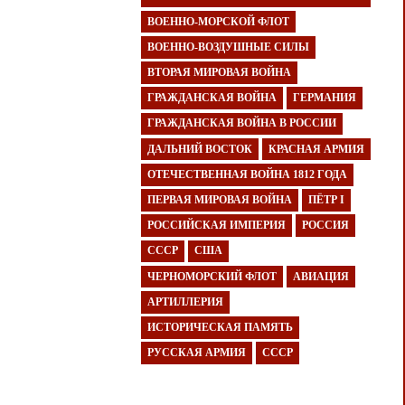
ВОЕННО-МОРСКОЙ ФЛОТ
ВОЕННО-ВОЗДУШНЫЕ СИЛЫ
ВТОРАЯ МИРОВАЯ ВОЙНА
ГРАЖДАНСКАЯ ВОЙНА
ГЕРМАНИЯ
ГРАЖДАНСКАЯ ВОЙНА В РОССИИ
ДАЛЬНИЙ ВОСТОК
КРАСНАЯ АРМИЯ
ОТЕЧЕСТВЕННАЯ ВОЙНА 1812 ГОДА
ПЕРВАЯ МИРОВАЯ ВОЙНА
ПЁТР I
РОССИЙСКАЯ ИМПЕРИЯ
РОССИЯ
СССР
США
ЧЕРНОМОРСКИЙ ФЛОТ
АВИАЦИЯ
АРТИЛЛЕРИЯ
ИСТОРИЧЕСКАЯ ПАМЯТЬ
РУССКАЯ АРМИЯ
СССР