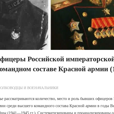
фицеры Российской императорской
омандном составе Красной армии 
ежурный по Редакции
ПОЛКОВОДЦЫ И ВОЕНАЧАЛЬНИКИ
ье рассматриваются количество, место и роль бывших офицеров
мии среди высшего командного состава Красной армии в годы В
йны (1941—1945 гг.). Систематизированы и проанализированы