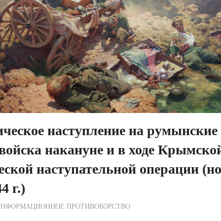
ческое наступление на румынские
войска накануне и в ходе Крымско
еской наступательной операции (но
4 г.)
ежурный по Редакции
ИНФОРМАЦИОННОЕ ПРОТИВОБОРСТВО