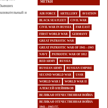
МЕТКИ
о бывших
разовательный и
AIR FORCE
ARTILLERY
AVIATION
BLACK SEA FLEET
CIVIL WAR
CIVIL WAR IN RUSSIA
FAR EAST
FIRST WORLD WAR
GERMANY
GREAT PATRIOTIC WAR
GREAT PATRIOTIC WAR OF 1941—1945
NAVY
PATRIOTIC WAR OF 1812
RED ARMY
RUSSIA
RUSSIAN ARMY
RUSSIAN EMPIRE
SECOND WORLD WAR
USSR
WORLD WAR I
WORLD WAR II
АЛЕКСЕЙ ОЛЕЙНИКОВ
ВЕЛИКАЯ ОТЕЧЕСТВЕННАЯ ВОЙНА
ВЕЛИКАЯ ОТЕЧЕСТВЕННАЯ ВОЙНА
1941—1945 ГГ.