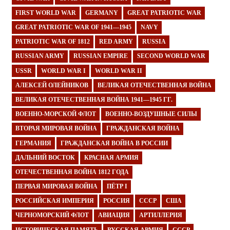
FIRST WORLD WAR
GERMANY
GREAT PATRIOTIC WAR
GREAT PATRIOTIC WAR OF 1941—1945
NAVY
PATRIOTIC WAR OF 1812
RED ARMY
RUSSIA
RUSSIAN ARMY
RUSSIAN EMPIRE
SECOND WORLD WAR
USSR
WORLD WAR I
WORLD WAR II
АЛЕКСЕЙ ОЛЕЙНИКОВ
ВЕЛИКАЯ ОТЕЧЕСТВЕННАЯ ВОЙНА
ВЕЛИКАЯ ОТЕЧЕСТВЕННАЯ ВОЙНА 1941—1945 ГГ.
ВОЕННО-МОРСКОЙ ФЛОТ
ВОЕННО-ВОЗДУШНЫЕ СИЛЫ
ВТОРАЯ МИРОВАЯ ВОЙНА
ГРАЖДАНСКАЯ ВОЙНА
ГЕРМАНИЯ
ГРАЖДАНСКАЯ ВОЙНА В РОССИИ
ДАЛЬНИЙ ВОСТОК
КРАСНАЯ АРМИЯ
ОТЕЧЕСТВЕННАЯ ВОЙНА 1812 ГОДА
ПЕРВАЯ МИРОВАЯ ВОЙНА
ПЁТР I
РОССИЙСКАЯ ИМПЕРИЯ
РОССИЯ
СССР
США
ЧЕРНОМОРСКИЙ ФЛОТ
АВИАЦИЯ
АРТИЛЛЕРИЯ
ИСТОРИЧЕСКАЯ ПАМЯТЬ
РУССКАЯ АРМИЯ
СССР