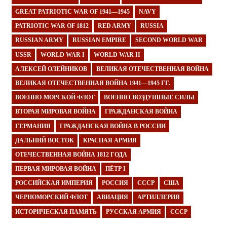
GREAT PATRIOTIC WAR OF 1941—1945
NAVY
PATRIOTIC WAR OF 1812
RED ARMY
RUSSIA
RUSSIAN ARMY
RUSSIAN EMPIRE
SECOND WORLD WAR
USSR
WORLD WAR I
WORLD WAR II
АЛЕКСЕЙ ОЛЕЙНИКОВ
ВЕЛИКАЯ ОТЕЧЕСТВЕННАЯ ВОЙНА
ВЕЛИКАЯ ОТЕЧЕСТВЕННАЯ ВОЙНА 1941—1945 ГГ.
ВОЕННО-МОРСКОЙ ФЛОТ
ВОЕННО-ВОЗДУШНЫЕ СИЛЫ
ВТОРАЯ МИРОВАЯ ВОЙНА
ГРАЖДАНСКАЯ ВОЙНА
ГЕРМАНИЯ
ГРАЖДАНСКАЯ ВОЙНА В РОССИИ
ДАЛЬНИЙ ВОСТОК
КРАСНАЯ АРМИЯ
ОТЕЧЕСТВЕННАЯ ВОЙНА 1812 ГОДА
ПЕРВАЯ МИРОВАЯ ВОЙНА
ПЁТР I
РОССИЙСКАЯ ИМПЕРИЯ
РОССИЯ
СССР
США
ЧЕРНОМОРСКИЙ ФЛОТ
АВИАЦИЯ
АРТИЛЛЕРИЯ
ИСТОРИЧЕСКАЯ ПАМЯТЬ
РУССКАЯ АРМИЯ
СССР