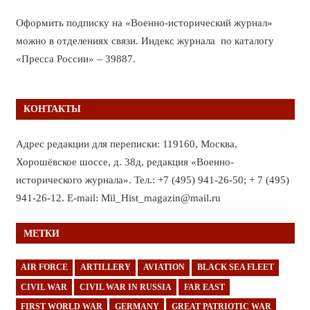
Оформить подписку на «Военно-исторический журнал»
можно в отделениях связи. Индекс журнала по каталогу
«Пресса России» – 39887.
КОНТАКТЫ
Адрес редакции для переписки: 119160, Москва,
Хорошёвское шоссе, д. 38д, редакция «Военно-
исторического журнала». Тел.: +7 (495) 941-26-50; + 7 (495)
941-26-12. E-mail: Mil_Hist_magazin@mail.ru
МЕТКИ
AIR FORCE
ARTILLERY
AVIATION
BLACK SEA FLEET
CIVIL WAR
CIVIL WAR IN RUSSIA
FAR EAST
FIRST WORLD WAR
GERMANY
GREAT PATRIOTIC WAR