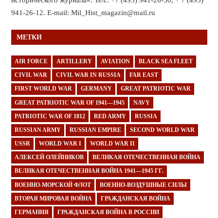
941-26-12. E-mail: Mil_Hist_magazin@mail.ru
МЕТКИ
AIR FORCE
ARTILLERY
AVIATION
BLACK SEA FLEET
CIVIL WAR
CIVIL WAR IN RUSSIA
FAR EAST
FIRST WORLD WAR
GERMANY
GREAT PATRIOTIC WAR
GREAT PATRIOTIC WAR OF 1941—1945
NAVY
PATRIOTIC WAR OF 1812
RED ARMY
RUSSIA
RUSSIAN ARMY
RUSSIAN EMPIRE
SECOND WORLD WAR
USSR
WORLD WAR I
WORLD WAR II
АЛЕКСЕЙ ОЛЕЙНИКОВ
ВЕЛИКАЯ ОТЕЧЕСТВЕННАЯ ВОЙНА
ВЕЛИКАЯ ОТЕЧЕСТВЕННАЯ ВОЙНА 1941—1945 ГГ.
ВОЕННО-МОРСКОЙ ФЛОТ
ВОЕННО-ВОЗДУШНЫЕ СИЛЫ
ВТОРАЯ МИРОВАЯ ВОЙНА
ГРАЖДАНСКАЯ ВОЙНА
ГЕРМАНИЯ
ГРАЖДАНСКАЯ ВОЙНА В РОССИИ