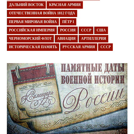
ДАЛЬНИЙ ВОСТОК
КРАСНАЯ АРМИЯ
ОТЕЧЕСТВЕННАЯ ВОЙНА 1812 ГОДА
ПЕРВАЯ МИРОВАЯ ВОЙНА
ПЁТР I
РОССИЙСКАЯ ИМПЕРИЯ
РОССИЯ
СССР
США
ЧЕРНОМОРСКИЙ ФЛОТ
АВИАЦИЯ
АРТИЛЛЕРИЯ
ИСТОРИЧЕСКАЯ ПАМЯТЬ
РУССКАЯ АРМИЯ
СССР