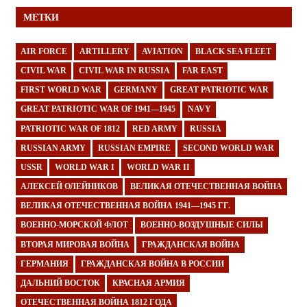
МЕТКИ
AIR FORCE
ARTILLERY
AVIATION
BLACK SEA FLEET
CIVIL WAR
CIVIL WAR IN RUSSIA
FAR EAST
FIRST WORLD WAR
GERMANY
GREAT PATRIOTIC WAR
GREAT PATRIOTIC WAR OF 1941—1945
NAVY
PATRIOTIC WAR OF 1812
RED ARMY
RUSSIA
RUSSIAN ARMY
RUSSIAN EMPIRE
SECOND WORLD WAR
USSR
WORLD WAR I
WORLD WAR II
АЛЕКСЕЙ ОЛЕЙНИКОВ
ВЕЛИКАЯ ОТЕЧЕСТВЕННАЯ ВОЙНА
ВЕЛИКАЯ ОТЕЧЕСТВЕННАЯ ВОЙНА 1941—1945 ГГ.
ВОЕННО-МОРСКОЙ ФЛОТ
ВОЕННО-ВОЗДУШНЫЕ СИЛЫ
ВТОРАЯ МИРОВАЯ ВОЙНА
ГРАЖДАНСКАЯ ВОЙНА
ГЕРМАНИЯ
ГРАЖДАНСКАЯ ВОЙНА В РОССИИ
ДАЛЬНИЙ ВОСТОК
КРАСНАЯ АРМИЯ
ОТЕЧЕСТВЕННАЯ ВОЙНА 1812 ГОДА