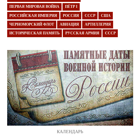
ПЕРВАЯ МИРОВАЯ ВОЙНА
ПЁТР I
РОССИЙСКАЯ ИМПЕРИЯ
РОССИЯ
СССР
США
ЧЕРНОМОРСКИЙ ФЛОТ
АВИАЦИЯ
АРТИЛЛЕРИЯ
ИСТОРИЧЕСКАЯ ПАМЯТЬ
РУССКАЯ АРМИЯ
СССР
КАЛЕНДАРЬ