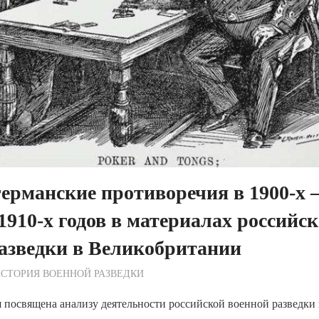
ерманские противоречия в 1900-х 
1910-х годов в материалах российс
азведки в Великобритании
ежурный по Редакции
СТОРИЯ ВОЕННОЙ РАЗВЕДКИ
 посвящена анализу деятельности российской военной разведки 