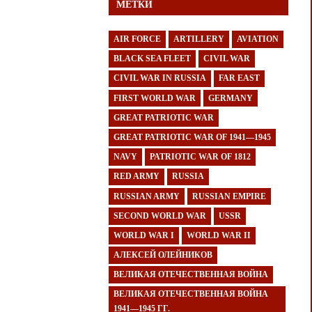
МЕТКИ
AIR FORCE
ARTILLERY
AVIATION
BLACK SEA FLEET
CIVIL WAR
CIVIL WAR IN RUSSIA
FAR EAST
FIRST WORLD WAR
GERMANY
GREAT PATRIOTIC WAR
GREAT PATRIOTIC WAR OF 1941—1945
NAVY
PATRIOTIC WAR OF 1812
RED ARMY
RUSSIA
RUSSIAN ARMY
RUSSIAN EMPIRE
SECOND WORLD WAR
USSR
WORLD WAR I
WORLD WAR II
АЛЕКСЕЙ ОЛЕЙНИКОВ
ВЕЛИКАЯ ОТЕЧЕСТВЕННАЯ ВОЙНА
ВЕЛИКАЯ ОТЕЧЕСТВЕННАЯ ВОЙНА
1941—1945 ГГ.