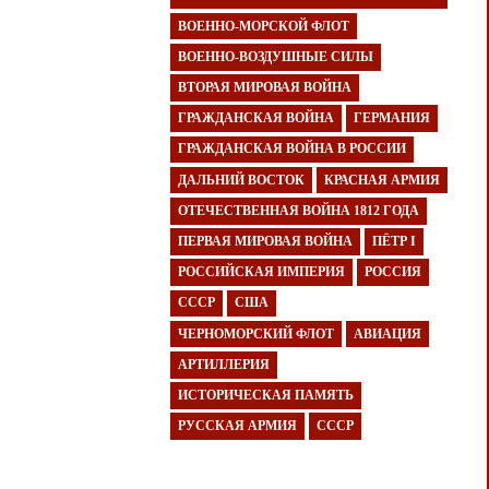
ВОЕННО-МОРСКОЙ ФЛОТ
ВОЕННО-ВОЗДУШНЫЕ СИЛЫ
ВТОРАЯ МИРОВАЯ ВОЙНА
ГРАЖДАНСКАЯ ВОЙНА
ГЕРМАНИЯ
ГРАЖДАНСКАЯ ВОЙНА В РОССИИ
ДАЛЬНИЙ ВОСТОК
КРАСНАЯ АРМИЯ
ОТЕЧЕСТВЕННАЯ ВОЙНА 1812 ГОДА
ПЕРВАЯ МИРОВАЯ ВОЙНА
ПЁТР I
РОССИЙСКАЯ ИМПЕРИЯ
РОССИЯ
СССР
США
ЧЕРНОМОРСКИЙ ФЛОТ
АВИАЦИЯ
АРТИЛЛЕРИЯ
ИСТОРИЧЕСКАЯ ПАМЯТЬ
РУССКАЯ АРМИЯ
СССР