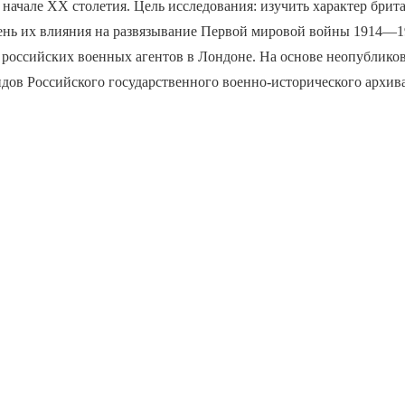
начале XX столетия. Цель исследования: изучить характер брит
ень их влияния на развязывание Первой мировой войны 1914—19
 российских военных агентов в Лондоне. На основе неопублик
ндов Российского государственного военно-исторического архи