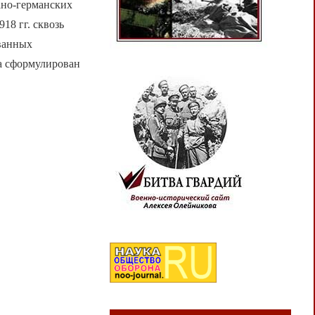
ано-германских
18 гг. сквозь
ованных
ва сформулирован