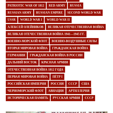
PATRIOTIC WAR OF 1812
RED ARMY
RUSSIA
RUSSIAN ARMY
RUSSIAN EMPIRE
SECOND WORLD WAR
USSR
WORLD WAR I
WORLD WAR II
АЛЕКСЕЙ ОЛЕЙНИКОВ
ВЕЛИКАЯ ОТЕЧЕСТВЕННАЯ ВОЙНА
ВЕЛИКАЯ ОТЕЧЕСТВЕННАЯ ВОЙНА 1941—1945 ГГ.
ВОЕННО-МОРСКОЙ ФЛОТ
ВОЕННО-ВОЗДУШНЫЕ СИЛЫ
ВТОРАЯ МИРОВАЯ ВОЙНА
ГРАЖДАНСКАЯ ВОЙНА
ГЕРМАНИЯ
ГРАЖДАНСКАЯ ВОЙНА В РОССИИ
ДАЛЬНИЙ ВОСТОК
КРАСНАЯ АРМИЯ
ОТЕЧЕСТВЕННАЯ ВОЙНА 1812 ГОДА
ПЕРВАЯ МИРОВАЯ ВОЙНА
ПЁТР I
РОССИЙСКАЯ ИМПЕРИЯ
РОССИЯ
СССР
США
ЧЕРНОМОРСКИЙ ФЛОТ
АВИАЦИЯ
АРТИЛЛЕРИЯ
ИСТОРИЧЕСКАЯ ПАМЯТЬ
РУССКАЯ АРМИЯ
СССР