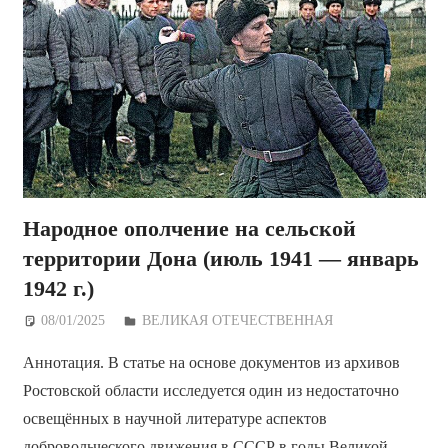
Народное ополчение на сельской
территории Дона (июль 1941 — январь
1942 г.)
08/01/2025
Дежурный по Редакции
ВЕЛИКАЯ ОТЕЧЕСТВЕННАЯ
Аннотация. В статье на основе документов из архивов
Ростовской области исследуется один из недостаточно
освещённых в научной литературе аспектов
добровольческого движения в СССР в годы Великой