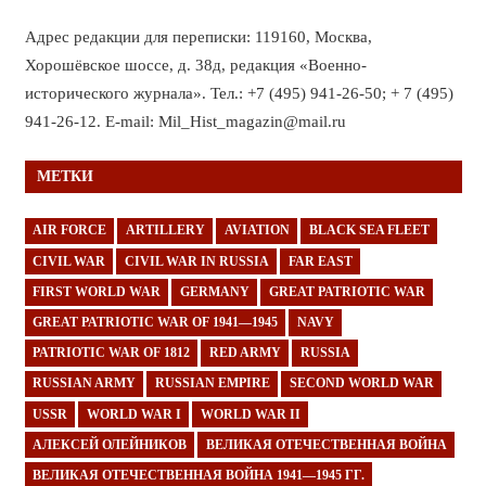
Адрес редакции для переписки: 119160, Москва,
Хорошёвское шоссе, д. 38д, редакция «Военно-
исторического журнала». Тел.: +7 (495) 941-26-50; + 7 (495)
941-26-12. E-mail: Mil_Hist_magazin@mail.ru
МЕТКИ
AIR FORCE
ARTILLERY
AVIATION
BLACK SEA FLEET
CIVIL WAR
CIVIL WAR IN RUSSIA
FAR EAST
FIRST WORLD WAR
GERMANY
GREAT PATRIOTIC WAR
GREAT PATRIOTIC WAR OF 1941—1945
NAVY
PATRIOTIC WAR OF 1812
RED ARMY
RUSSIA
RUSSIAN ARMY
RUSSIAN EMPIRE
SECOND WORLD WAR
USSR
WORLD WAR I
WORLD WAR II
АЛЕКСЕЙ ОЛЕЙНИКОВ
ВЕЛИКАЯ ОТЕЧЕСТВЕННАЯ ВОЙНА
ВЕЛИКАЯ ОТЕЧЕСТВЕННАЯ ВОЙНА 1941—1945 ГГ.