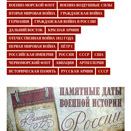
ВОЕННО-МОРСКОЙ ФЛОТ
ВОЕННО-ВОЗДУШНЫЕ СИЛЫ
ВТОРАЯ МИРОВАЯ ВОЙНА
ГРАЖДАНСКАЯ ВОЙНА
ГЕРМАНИЯ
ГРАЖДАНСКАЯ ВОЙНА В РОССИИ
ДАЛЬНИЙ ВОСТОК
КРАСНАЯ АРМИЯ
ОТЕЧЕСТВЕННАЯ ВОЙНА 1812 ГОДА
ПЕРВАЯ МИРОВАЯ ВОЙНА
ПЁТР I
РОССИЙСКАЯ ИМПЕРИЯ
РОССИЯ
СССР
США
ЧЕРНОМОРСКИЙ ФЛОТ
АВИАЦИЯ
АРТИЛЛЕРИЯ
ИСТОРИЧЕСКАЯ ПАМЯТЬ
РУССКАЯ АРМИЯ
СССР