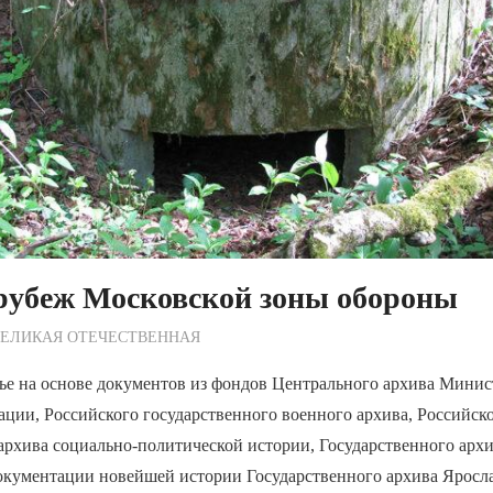
рубеж Московской зоны обороны
ежурный по Редакции
ВЕЛИКАЯ ОТЕЧЕСТВЕННАЯ
тье на основе документов из фондов Центрального архива Мини
ции, Российского государственного военного архива, Российск
архива социально-политической истории, Государственного арх
окументации новейшей истории Государственного архива Яросла