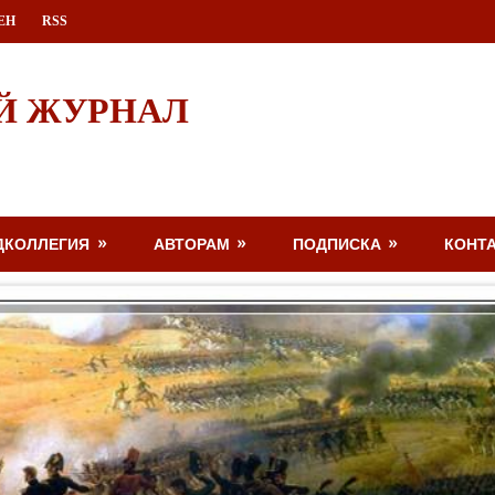
ЕН
RSS
Й ЖУРНАЛ
ДКОЛЛЕГИЯ
АВТОРАМ
ПОДПИСКА
КОНТ