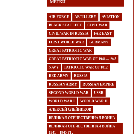
МЕТКИ
AIR FORCE
ARTILLERY
AVIATION
BLACK SEA FLEET
CIVIL WAR
CIVIL WAR IN RUSSIA
FAR EAST
FIRST WORLD WAR
GERMANY
GREAT PATRIOTIC WAR
GREAT PATRIOTIC WAR OF 1941—1945
NAVY
PATRIOTIC WAR OF 1812
RED ARMY
RUSSIA
RUSSIAN ARMY
RUSSIAN EMPIRE
SECOND WORLD WAR
USSR
WORLD WAR I
WORLD WAR II
АЛЕКСЕЙ ОЛЕЙНИКОВ
ВЕЛИКАЯ ОТЕЧЕСТВЕННАЯ ВОЙНА
ВЕЛИКАЯ ОТЕЧЕСТВЕННАЯ ВОЙНА
1941—1945 ГГ.