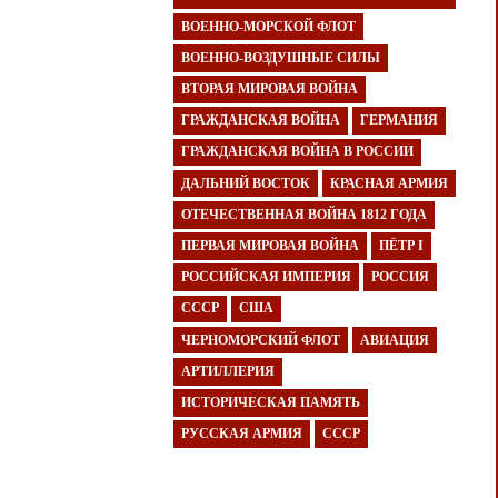
ВОЕННО-МОРСКОЙ ФЛОТ
ВОЕННО-ВОЗДУШНЫЕ СИЛЫ
ВТОРАЯ МИРОВАЯ ВОЙНА
ГРАЖДАНСКАЯ ВОЙНА
ГЕРМАНИЯ
ГРАЖДАНСКАЯ ВОЙНА В РОССИИ
ДАЛЬНИЙ ВОСТОК
КРАСНАЯ АРМИЯ
ОТЕЧЕСТВЕННАЯ ВОЙНА 1812 ГОДА
ПЕРВАЯ МИРОВАЯ ВОЙНА
ПЁТР I
РОССИЙСКАЯ ИМПЕРИЯ
РОССИЯ
СССР
США
ЧЕРНОМОРСКИЙ ФЛОТ
АВИАЦИЯ
АРТИЛЛЕРИЯ
ИСТОРИЧЕСКАЯ ПАМЯТЬ
РУССКАЯ АРМИЯ
СССР