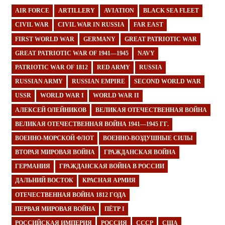
AIR FORCE
ARTILLERY
AVIATION
BLACK SEA FLEET
CIVIL WAR
CIVIL WAR IN RUSSIA
FAR EAST
FIRST WORLD WAR
GERMANY
GREAT PATRIOTIC WAR
GREAT PATRIOTIC WAR OF 1941—1945
NAVY
PATRIOTIC WAR OF 1812
RED ARMY
RUSSIA
RUSSIAN ARMY
RUSSIAN EMPIRE
SECOND WORLD WAR
USSR
WORLD WAR I
WORLD WAR II
АЛЕКСЕЙ ОЛЕЙНИКОВ
ВЕЛИКАЯ ОТЕЧЕСТВЕННАЯ ВОЙНА
ВЕЛИКАЯ ОТЕЧЕСТВЕННАЯ ВОЙНА 1941—1945 ГГ.
ВОЕННО-МОРСКОЙ ФЛОТ
ВОЕННО-ВОЗДУШНЫЕ СИЛЫ
ВТОРАЯ МИРОВАЯ ВОЙНА
ГРАЖДАНСКАЯ ВОЙНА
ГЕРМАНИЯ
ГРАЖДАНСКАЯ ВОЙНА В РОССИИ
ДАЛЬНИЙ ВОСТОК
КРАСНАЯ АРМИЯ
ОТЕЧЕСТВЕННАЯ ВОЙНА 1812 ГОДА
ПЕРВАЯ МИРОВАЯ ВОЙНА
ПЁТР I
РОССИЙСКАЯ ИМПЕРИЯ
РОССИЯ
СССР
США