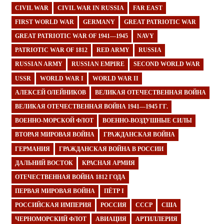
CIVIL WAR
CIVIL WAR IN RUSSIA
FAR EAST
FIRST WORLD WAR
GERMANY
GREAT PATRIOTIC WAR
GREAT PATRIOTIC WAR OF 1941—1945
NAVY
PATRIOTIC WAR OF 1812
RED ARMY
RUSSIA
RUSSIAN ARMY
RUSSIAN EMPIRE
SECOND WORLD WAR
USSR
WORLD WAR I
WORLD WAR II
АЛЕКСЕЙ ОЛЕЙНИКОВ
ВЕЛИКАЯ ОТЕЧЕСТВЕННАЯ ВОЙНА
ВЕЛИКАЯ ОТЕЧЕСТВЕННАЯ ВОЙНА 1941—1945 ГГ.
ВОЕННО-МОРСКОЙ ФЛОТ
ВОЕННО-ВОЗДУШНЫЕ СИЛЫ
ВТОРАЯ МИРОВАЯ ВОЙНА
ГРАЖДАНСКАЯ ВОЙНА
ГЕРМАНИЯ
ГРАЖДАНСКАЯ ВОЙНА В РОССИИ
ДАЛЬНИЙ ВОСТОК
КРАСНАЯ АРМИЯ
ОТЕЧЕСТВЕННАЯ ВОЙНА 1812 ГОДА
ПЕРВАЯ МИРОВАЯ ВОЙНА
ПЁТР I
РОССИЙСКАЯ ИМПЕРИЯ
РОССИЯ
СССР
США
ЧЕРНОМОРСКИЙ ФЛОТ
АВИАЦИЯ
АРТИЛЛЕРИЯ