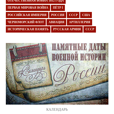
ОТЕЧЕСТВЕННАЯ ВОЙНА 1812 ГОДА
ПЕРВАЯ МИРОВАЯ ВОЙНА
ПЁТР I
РОССИЙСКАЯ ИМПЕРИЯ
РОССИЯ
СССР
США
ЧЕРНОМОРСКИЙ ФЛОТ
АВИАЦИЯ
АРТИЛЛЕРИЯ
ИСТОРИЧЕСКАЯ ПАМЯТЬ
РУССКАЯ АРМИЯ
СССР
КАЛЕНДАРЬ