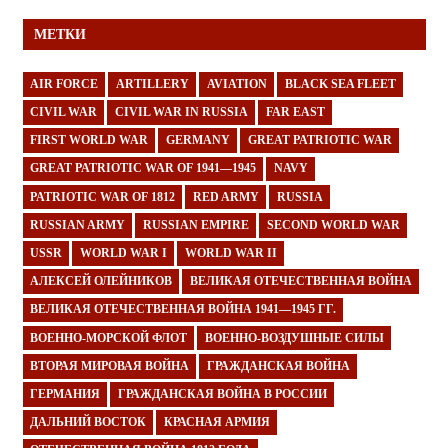
МЕТКИ
AIR FORCE
ARTILLERY
AVIATION
BLACK SEA FLEET
CIVIL WAR
CIVIL WAR IN RUSSIA
FAR EAST
FIRST WORLD WAR
GERMANY
GREAT PATRIOTIC WAR
GREAT PATRIOTIC WAR OF 1941—1945
NAVY
PATRIOTIC WAR OF 1812
RED ARMY
RUSSIA
RUSSIAN ARMY
RUSSIAN EMPIRE
SECOND WORLD WAR
USSR
WORLD WAR I
WORLD WAR II
АЛЕКСЕЙ ОЛЕЙНИКОВ
ВЕЛИКАЯ ОТЕЧЕСТВЕННАЯ ВОЙНА
ВЕЛИКАЯ ОТЕЧЕСТВЕННАЯ ВОЙНА 1941—1945 ГГ.
ВОЕННО-МОРСКОЙ ФЛОТ
ВОЕННО-ВОЗДУШНЫЕ СИЛЫ
ВТОРАЯ МИРОВАЯ ВОЙНА
ГРАЖДАНСКАЯ ВОЙНА
ГЕРМАНИЯ
ГРАЖДАНСКАЯ ВОЙНА В РОССИИ
ДАЛЬНИЙ ВОСТОК
КРАСНАЯ АРМИЯ