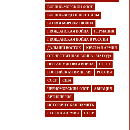
ВОЕННО-МОРСКОЙ ФЛОТ
ВОЕННО-ВОЗДУШНЫЕ СИЛЫ
ВТОРАЯ МИРОВАЯ ВОЙНА
ГРАЖДАНСКАЯ ВОЙНА
ГЕРМАНИЯ
ГРАЖДАНСКАЯ ВОЙНА В РОССИИ
ДАЛЬНИЙ ВОСТОК
КРАСНАЯ АРМИЯ
ОТЕЧЕСТВЕННАЯ ВОЙНА 1812 ГОДА
ПЕРВАЯ МИРОВАЯ ВОЙНА
ПЁТР I
РОССИЙСКАЯ ИМПЕРИЯ
РОССИЯ
СССР
США
ЧЕРНОМОРСКИЙ ФЛОТ
АВИАЦИЯ
АРТИЛЛЕРИЯ
ИСТОРИЧЕСКАЯ ПАМЯТЬ
РУССКАЯ АРМИЯ
СССР