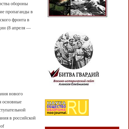
рства обороны
ие пропаганды в
ского фронта в
ции (8 апреля —
ания нового
я основные
ступательной
ания в российской
 of