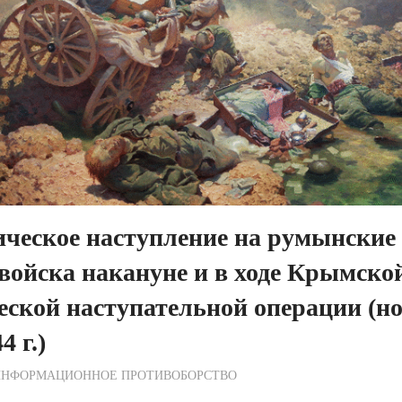
ческое наступление на румынские
войска накануне и в ходе Крымско
еской наступательной операции (но
4 г.)
ежурный по Редакции
ИНФОРМАЦИОННОЕ ПРОТИВОБОРСТВО