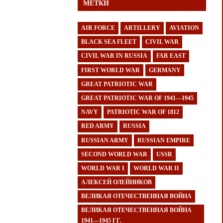
МЕТКИ
AIR FORCE
ARTILLERY
AVIATION
BLACK SEA FLEET
CIVIL WAR
CIVIL WAR IN RUSSIA
FAR EAST
FIRST WORLD WAR
GERMANY
GREAT PATRIOTIC WAR
GREAT PATRIOTIC WAR OF 1941—1945
NAVY
PATRIOTIC WAR OF 1812
RED ARMY
RUSSIA
RUSSIAN ARMY
RUSSIAN EMPIRE
SECOND WORLD WAR
USSR
WORLD WAR I
WORLD WAR II
АЛЕКСЕЙ ОЛЕЙНИКОВ
ВЕЛИКАЯ ОТЕЧЕСТВЕННАЯ ВОЙНА
ВЕЛИКАЯ ОТЕЧЕСТВЕННАЯ ВОЙНА
1941—1945 ГГ.