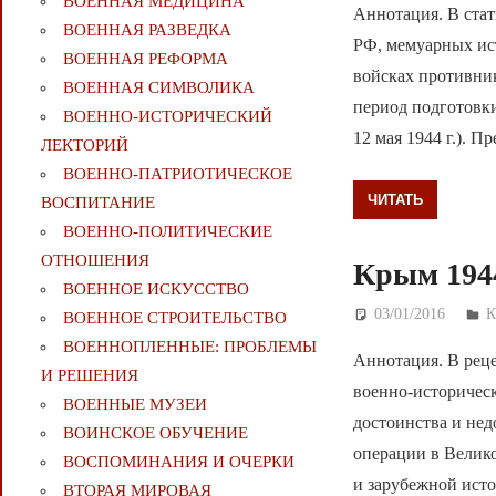
ВОЕННАЯ МЕДИЦИНА
Аннотация. В стат
ВОЕННАЯ РАЗВЕДКА
РФ, мемуарных ис
ВОЕННАЯ РЕФОРМА
войсках противник
ВОЕННАЯ СИМВОЛИКА
период подготовк
ВОЕННО-ИСТОРИЧЕСКИЙ
12 мая 1944 г.). 
ЛЕКТОРИЙ
ВОЕННО-ПАТРИОТИЧЕСКОЕ
ЧИТАТЬ
ВОСПИТАНИЕ
ВОЕННО-ПОЛИТИЧЕСКИE
ОТНОШЕНИЯ
Крым 1944
ВОЕННОЕ ИСКУССТВО
03/01/2016
Д
К
ВОЕННОЕ СТРОИТЕЛЬСТВО
ВОЕННОПЛЕННЫЕ: ПРОБЛЕМЫ
Аннотация. В рец
И РЕШЕНИЯ
военно-историчес
ВОЕННЫЕ МУЗЕИ
достоинства и нед
ВОИНСКОЕ ОБУЧЕНИЕ
операции в Велико
ВОСПОМИНАНИЯ И ОЧЕРКИ
и зарубежной истор
ВТОРАЯ МИРОВАЯ