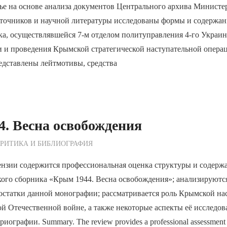
ье на основе анализа документов Центрального архива Министе
точников и научной литературы исследованы формы и содержан
а, осуществлявшейся 7-м отделом политуправления 4-го Украин
и и проведения Крымской стратегической наступательной опера
Представлены лейтмотивы, средства
. Весна освобождения
ежурный по Редакции
РИТИКА И БИБЛИОГРАФИЯ
ензии содержится профессиональная оценка структуры и содерж
кого сборника «Крым 1944. Весна освобождения»; анализируютс
остатки данной монографии; рассматривается роль Крымской на
й Отечественной войне, а также некоторые аспекты её исследов
иографии. Summary. The review provides a professional assessment