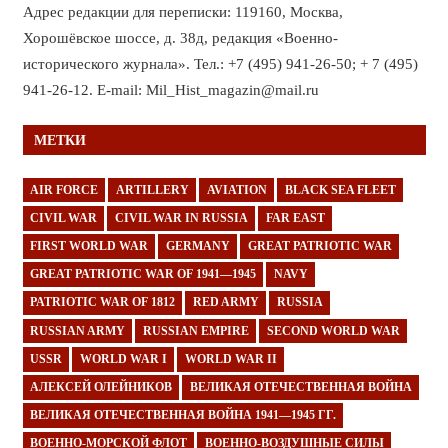
Адрес редакции для переписки: 119160, Москва,
Хорошёвское шоссе, д. 38д, редакция «Военно-
исторического журнала». Тел.: +7 (495) 941-26-50; + 7 (495)
941-26-12. E-mail: Mil_Hist_magazin@mail.ru
МЕТКИ
AIR FORCE
ARTILLERY
AVIATION
BLACK SEA FLEET
CIVIL WAR
CIVIL WAR IN RUSSIA
FAR EAST
FIRST WORLD WAR
GERMANY
GREAT PATRIOTIC WAR
GREAT PATRIOTIC WAR OF 1941—1945
NAVY
PATRIOTIC WAR OF 1812
RED ARMY
RUSSIA
RUSSIAN ARMY
RUSSIAN EMPIRE
SECOND WORLD WAR
USSR
WORLD WAR I
WORLD WAR II
АЛЕКСЕЙ ОЛЕЙНИКОВ
ВЕЛИКАЯ ОТЕЧЕСТВЕННАЯ ВОЙНА
ВЕЛИКАЯ ОТЕЧЕСТВЕННАЯ ВОЙНА 1941—1945 ГГ.
ВОЕННО-МОРСКОЙ ФЛОТ
ВОЕННО-ВОЗДУШНЫЕ СИЛЫ