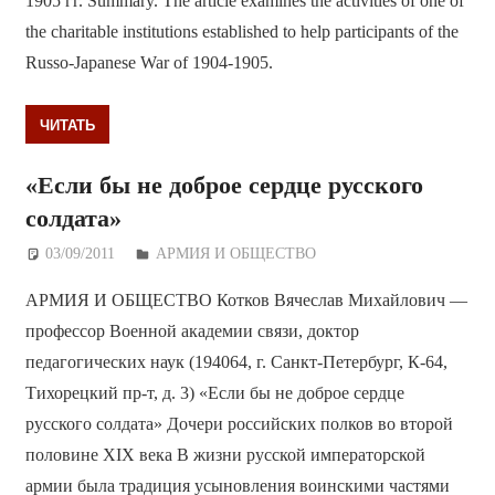
1905 гг. Summary. The article examines the activities of one of
the charitable institutions established to help participants of the
Russo-Japanese War of 1904-1905.
ЧИТАТЬ
«Если бы не доброе сердце русского
солдата»
03/09/2011
Дежурный по Редакции
АРМИЯ И ОБЩЕСТВО
АРМИЯ И ОБЩЕСТВО Котков Вячеслав Михайлович —
профессор Военной академии связи, доктор
педагогических наук (194064, г. Санкт-Петербург, К-64,
Тихорецкий пр-т, д. 3) «Если бы не доброе сердце
русского солдата» Дочери российских полков во второй
половине XIX века В жизни русской императорской
армии была традиция усыновления воинскими частями