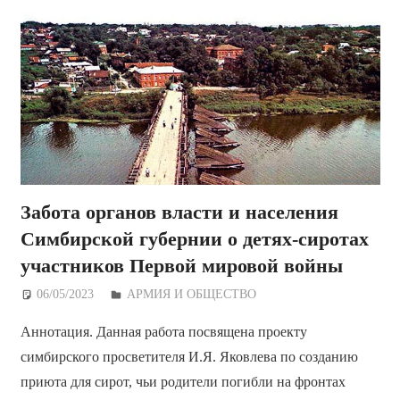
Забота органов власти и населения
Симбирской губернии о детях-сиротах
участников Первой мировой войны
06/05/2023
Дежурный по Редакции
АРМИЯ И ОБЩЕСТВО
Аннотация. Данная работа посвящена проекту
симбирского просветителя И.Я. Яковлева по созданию
приюта для сирот, чьи родители погибли на фронтах