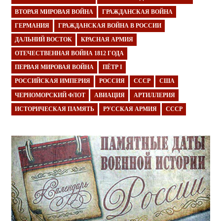
ВТОРАЯ МИРОВАЯ ВОЙНА
ГРАЖДАНСКАЯ ВОЙНА
ГЕРМАНИЯ
ГРАЖДАНСКАЯ ВОЙНА В РОССИИ
ДАЛЬНИЙ ВОСТОК
КРАСНАЯ АРМИЯ
ОТЕЧЕСТВЕННАЯ ВОЙНА 1812 ГОДА
ПЕРВАЯ МИРОВАЯ ВОЙНА
ПЁТР I
РОССИЙСКАЯ ИМПЕРИЯ
РОССИЯ
СССР
США
ЧЕРНОМОРСКИЙ ФЛОТ
АВИАЦИЯ
АРТИЛЛЕРИЯ
ИСТОРИЧЕСКАЯ ПАМЯТЬ
РУССКАЯ АРМИЯ
СССР