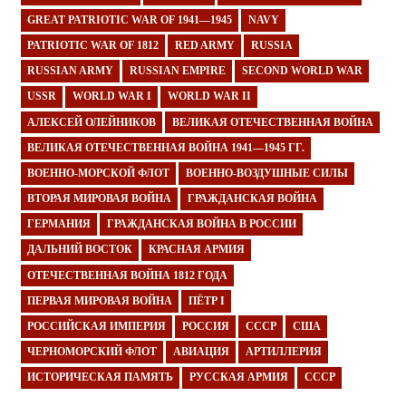
GREAT PATRIOTIC WAR OF 1941—1945
NAVY
PATRIOTIC WAR OF 1812
RED ARMY
RUSSIA
RUSSIAN ARMY
RUSSIAN EMPIRE
SECOND WORLD WAR
USSR
WORLD WAR I
WORLD WAR II
АЛЕКСЕЙ ОЛЕЙНИКОВ
ВЕЛИКАЯ ОТЕЧЕСТВЕННАЯ ВОЙНА
ВЕЛИКАЯ ОТЕЧЕСТВЕННАЯ ВОЙНА 1941—1945 ГГ.
ВОЕННО-МОРСКОЙ ФЛОТ
ВОЕННО-ВОЗДУШНЫЕ СИЛЫ
ВТОРАЯ МИРОВАЯ ВОЙНА
ГРАЖДАНСКАЯ ВОЙНА
ГЕРМАНИЯ
ГРАЖДАНСКАЯ ВОЙНА В РОССИИ
ДАЛЬНИЙ ВОСТОК
КРАСНАЯ АРМИЯ
ОТЕЧЕСТВЕННАЯ ВОЙНА 1812 ГОДА
ПЕРВАЯ МИРОВАЯ ВОЙНА
ПЁТР I
РОССИЙСКАЯ ИМПЕРИЯ
РОССИЯ
СССР
США
ЧЕРНОМОРСКИЙ ФЛОТ
АВИАЦИЯ
АРТИЛЛЕРИЯ
ИСТОРИЧЕСКАЯ ПАМЯТЬ
РУССКАЯ АРМИЯ
СССР