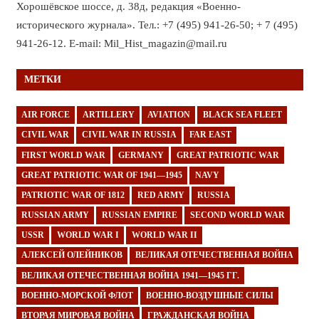
Хорошёвское шоссе, д. 38д, редакция «Военно-
исторического журнала». Тел.: +7 (495) 941-26-50; + 7 (495)
941-26-12. E-mail: Mil_Hist_magazin@mail.ru
МЕТКИ
AIR FORCE
ARTILLERY
AVIATION
BLACK SEA FLEET
CIVIL WAR
CIVIL WAR IN RUSSIA
FAR EAST
FIRST WORLD WAR
GERMANY
GREAT PATRIOTIC WAR
GREAT PATRIOTIC WAR OF 1941—1945
NAVY
PATRIOTIC WAR OF 1812
RED ARMY
RUSSIA
RUSSIAN ARMY
RUSSIAN EMPIRE
SECOND WORLD WAR
USSR
WORLD WAR I
WORLD WAR II
АЛЕКСЕЙ ОЛЕЙНИКОВ
ВЕЛИКАЯ ОТЕЧЕСТВЕННАЯ ВОЙНА
ВЕЛИКАЯ ОТЕЧЕСТВЕННАЯ ВОЙНА 1941—1945 ГГ.
ВОЕННО-МОРСКОЙ ФЛОТ
ВОЕННО-ВОЗДУШНЫЕ СИЛЫ
ВТОРАЯ МИРОВАЯ ВОЙНА
ГРАЖДАНСКАЯ ВОЙНА