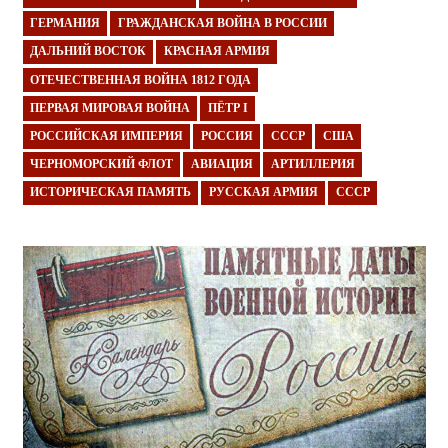
ГЕРМАНИЯ
ГРАЖДАНСКАЯ ВОЙНА В РОССИИ
ДАЛЬНИЙ ВОСТОК
КРАСНАЯ АРМИЯ
ОТЕЧЕСТВЕННАЯ ВОЙНА 1812 ГОДА
ПЕРВАЯ МИРОВАЯ ВОЙНА
ПЁТР I
РОССИЙСКАЯ ИМПЕРИЯ
РОССИЯ
СССР
США
ЧЕРНОМОРСКИЙ ФЛОТ
АВИАЦИЯ
АРТИЛЛЕРИЯ
ИСТОРИЧЕСКАЯ ПАМЯТЬ
РУССКАЯ АРМИЯ
СССР