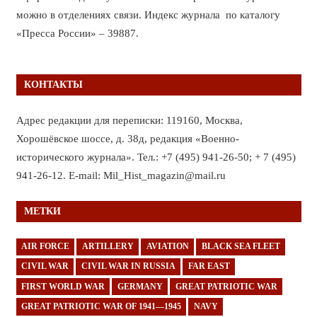
можно в отделениях связи. Индекс журнала по каталогу
«Пресса России» – 39887.
КОНТАКТЫ
Адрес редакции для переписки: 119160, Москва,
Хорошёвское шоссе, д. 38д, редакция «Военно-
исторического журнала». Тел.: +7 (495) 941-26-50; + 7 (495)
941-26-12. E-mail: Mil_Hist_magazin@mail.ru
МЕТКИ
AIR FORCE
ARTILLERY
AVIATION
BLACK SEA FLEET
CIVIL WAR
CIVIL WAR IN RUSSIA
FAR EAST
FIRST WORLD WAR
GERMANY
GREAT PATRIOTIC WAR
GREAT PATRIOTIC WAR OF 1941—1945
NAVY