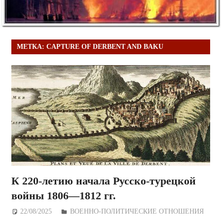
МЕТКА:
CAPTURE OF DERBENT AND BAKU
К 220-летию начала Русско-турецкой
войны 1806—1812 гг.
22/08/2025
Дежурный по Редакции
ВОЕННО-ПОЛИТИЧЕСКИE ОТНОШЕНИЯ