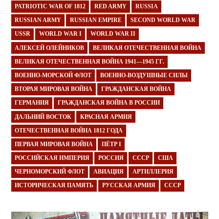
PATRIOTIC WAR OF 1812
RED ARMY
RUSSIA
RUSSIAN ARMY
RUSSIAN EMPIRE
SECOND WORLD WAR
USSR
WORLD WAR I
WORLD WAR II
АЛЕКСЕЙ ОЛЕЙНИКОВ
ВЕЛИКАЯ ОТЕЧЕСТВЕННАЯ ВОЙНА
ВЕЛИКАЯ ОТЕЧЕСТВЕННАЯ ВОЙНА 1941—1945 ГГ.
ВОЕННО-МОРСКОЙ ФЛОТ
ВОЕННО-ВОЗДУШНЫЕ СИЛЫ
ВТОРАЯ МИРОВАЯ ВОЙНА
ГРАЖДАНСКАЯ ВОЙНА
ГЕРМАНИЯ
ГРАЖДАНСКАЯ ВОЙНА В РОССИИ
ДАЛЬНИЙ ВОСТОК
КРАСНАЯ АРМИЯ
ОТЕЧЕСТВЕННАЯ ВОЙНА 1812 ГОДА
ПЕРВАЯ МИРОВАЯ ВОЙНА
ПЁТР I
РОССИЙСКАЯ ИМПЕРИЯ
РОССИЯ
СССР
США
ЧЕРНОМОРСКИЙ ФЛОТ
АВИАЦИЯ
АРТИЛЛЕРИЯ
ИСТОРИЧЕСКАЯ ПАМЯТЬ
РУССКАЯ АРМИЯ
СССР