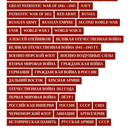
GREAT PATRIOTIC WAR OF 1941—1945
NAVY
PATRIOTIC WAR OF 1812
RED ARMY
RUSSIA
RUSSIAN ARMY
RUSSIAN EMPIRE
SECOND WORLD WAR
USSR
WORLD WAR I
WORLD WAR II
АЛЕКСЕЙ ОЛЕЙНИКОВ
ВЕЛИКАЯ ОТЕЧЕСТВЕННАЯ ВОЙНА
ВЕЛИКАЯ ОТЕЧЕСТВЕННАЯ ВОЙНА 1941—1945 ГГ.
ВОЕННО-МОРСКОЙ ФЛОТ
ВОЕННО-ВОЗДУШНЫЕ СИЛЫ
ВТОРАЯ МИРОВАЯ ВОЙНА
ГРАЖДАНСКАЯ ВОЙНА
ГЕРМАНИЯ
ГРАЖДАНСКАЯ ВОЙНА В РОССИИ
ДАЛЬНИЙ ВОСТОК
КРАСНАЯ АРМИЯ
ОТЕЧЕСТВЕННАЯ ВОЙНА 1812 ГОДА
ПЕРВАЯ МИРОВАЯ ВОЙНА
ПЁТР I
РОССИЙСКАЯ ИМПЕРИЯ
РОССИЯ
СССР
США
ЧЕРНОМОРСКИЙ ФЛОТ
АВИАЦИЯ
АРТИЛЛЕРИЯ
ИСТОРИЧЕСКАЯ ПАМЯТЬ
РУССКАЯ АРМИЯ
СССР