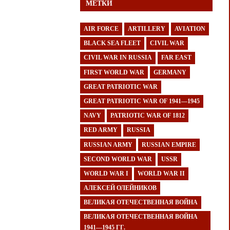
МЕТКИ
AIR FORCE
ARTILLERY
AVIATION
BLACK SEA FLEET
CIVIL WAR
CIVIL WAR IN RUSSIA
FAR EAST
FIRST WORLD WAR
GERMANY
GREAT PATRIOTIC WAR
GREAT PATRIOTIC WAR OF 1941—1945
NAVY
PATRIOTIC WAR OF 1812
RED ARMY
RUSSIA
RUSSIAN ARMY
RUSSIAN EMPIRE
SECOND WORLD WAR
USSR
WORLD WAR I
WORLD WAR II
АЛЕКСЕЙ ОЛЕЙНИКОВ
ВЕЛИКАЯ ОТЕЧЕСТВЕННАЯ ВОЙНА
ВЕЛИКАЯ ОТЕЧЕСТВЕННАЯ ВОЙНА
1941—1945 ГГ.