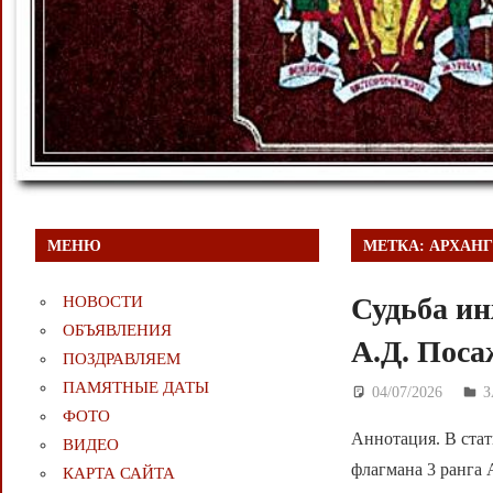
МЕНЮ
МЕТКА:
АРХАН
Судьба ин
НОВОСТИ
ОБЪЯВЛЕНИЯ
А.Д. Пос
ПОЗДРАВЛЯЕМ
ПАМЯТНЫЕ ДАТЫ
04/07/2026
Д
ФОТО
Аннотация. В стат
ВИДЕО
флагмана 3 ранга 
КАРТА САЙТА