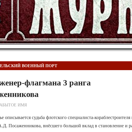
ГЕЛЬСКИЙ ВОЕННЫЙ ПОРТ
женер-флагмана 3 ранга
аженникова
ежурный по Редакции
ЗАБЫТОЕ ИМЯ
ье описывается судьба флотского специалиста-кораблестроителя
А.Д. Посаженникова, внёсшего большой вклад в становление и р