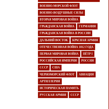
ВОЕННО-МОРСКОЙ ФЛОТ
ВОЕННО-ВОЗДУШНЫЕ СИЛЫ
ВТОРАЯ МИРОВАЯ ВОЙНА
ГРАЖДАНСКАЯ ВОЙНА
ГЕРМАНИЯ
ГРАЖДАНСКАЯ ВОЙНА В РОССИИ
ДАЛЬНИЙ ВОСТОК
КРАСНАЯ АРМИЯ
ОТЕЧЕСТВЕННАЯ ВОЙНА 1812 ГОДА
ПЕРВАЯ МИРОВАЯ ВОЙНА
ПЁТР I
РОССИЙСКАЯ ИМПЕРИЯ
РОССИЯ
СССР
США
ЧЕРНОМОРСКИЙ ФЛОТ
АВИАЦИЯ
АРТИЛЛЕРИЯ
ИСТОРИЧЕСКАЯ ПАМЯТЬ
РУССКАЯ АРМИЯ
СССР