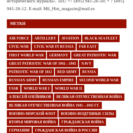
исторического журнала». Тел.: +7 (495) 941-26-50; + 7 (495)
941-26-12. E-mail: Mil_Hist_magazin@mail.ru
МЕТКИ
AIR FORCE
ARTILLERY
AVIATION
BLACK SEA FLEET
CIVIL WAR
CIVIL WAR IN RUSSIA
FAR EAST
FIRST WORLD WAR
GERMANY
GREAT PATRIOTIC WAR
GREAT PATRIOTIC WAR OF 1941—1945
NAVY
PATRIOTIC WAR OF 1812
RED ARMY
RUSSIA
RUSSIAN ARMY
RUSSIAN EMPIRE
SECOND WORLD WAR
USSR
WORLD WAR I
WORLD WAR II
АЛЕКСЕЙ ОЛЕЙНИКОВ
ВЕЛИКАЯ ОТЕЧЕСТВЕННАЯ ВОЙНА
ВЕЛИКАЯ ОТЕЧЕСТВЕННАЯ ВОЙНА 1941—1945 ГГ.
ВОЕННО-МОРСКОЙ ФЛОТ
ВОЕННО-ВОЗДУШНЫЕ СИЛЫ
ВТОРАЯ МИРОВАЯ ВОЙНА
ГРАЖДАНСКАЯ ВОЙНА
ГЕРМАНИЯ
ГРАЖДАНСКАЯ ВОЙНА В РОССИИ