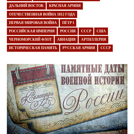
ДАЛЬНИЙ ВОСТОК
КРАСНАЯ АРМИЯ
ОТЕЧЕСТВЕННАЯ ВОЙНА 1812 ГОДА
ПЕРВАЯ МИРОВАЯ ВОЙНА
ПЁТР I
РОССИЙСКАЯ ИМПЕРИЯ
РОССИЯ
СССР
США
ЧЕРНОМОРСКИЙ ФЛОТ
АВИАЦИЯ
АРТИЛЛЕРИЯ
ИСТОРИЧЕСКАЯ ПАМЯТЬ
РУССКАЯ АРМИЯ
СССР