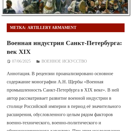
МЕТКА:
ARTILLERY ARMAMENT
Военная индустрия Санкт-Петербурга:
век XIX
07/06/2025
Дежурный по Редакции
ВОЕННОЕ ИСКУССТВО
Аннотация. В рецензии проанализировано основное
содержание монографии А.Н. Щербы «Военная
промышленность Санкт-Петербурга в XIX веке». В ней
автор рассматривает развитие военной индустрии в
столице Российской империи в период её значительного
расширения, обусловленного целым рядом факторов
военно-технического, военно-политического и
общеэкономического характера. При этом исследование