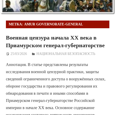
МЕТКА:
AMUR GOVERNORATE-GENERAL
Военная цензура начала XX века в
Приамурском генерал-губернаторстве
25/03/2026
Дежурный по Редакции
НАЦИОНАЛЬНАЯ БЕЗОПАСНОСТЬ
Аннотация. В статье представлены результаты
исследования военной цензурной практики, защиты
сведений ограниченного доступа о вооружённых силах,
обороне государства и правового регулирования их
обнародования в печати и иными способами в
Приамурском генерал-губернаторстве Российской
империи в начале XX века. Основное содержание
исследования составила деятельность чиновников