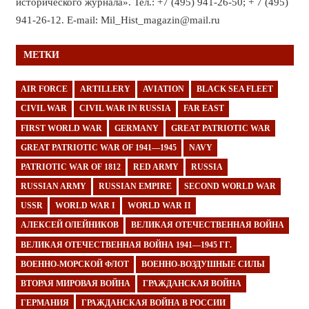
исторического журнала». Тел.: +7 (495) 941-26-50; + 7 (495)
941-26-12. E-mail: Mil_Hist_magazin@mail.ru
МЕТКИ
AIR FORCE
ARTILLERY
AVIATION
BLACK SEA FLEET
CIVIL WAR
CIVIL WAR IN RUSSIA
FAR EAST
FIRST WORLD WAR
GERMANY
GREAT PATRIOTIC WAR
GREAT PATRIOTIC WAR OF 1941—1945
NAVY
PATRIOTIC WAR OF 1812
RED ARMY
RUSSIA
RUSSIAN ARMY
RUSSIAN EMPIRE
SECOND WORLD WAR
USSR
WORLD WAR I
WORLD WAR II
АЛЕКСЕЙ ОЛЕЙНИКОВ
ВЕЛИКАЯ ОТЕЧЕСТВЕННАЯ ВОЙНА
ВЕЛИКАЯ ОТЕЧЕСТВЕННАЯ ВОЙНА 1941—1945 ГГ.
ВОЕННО-МОРСКОЙ ФЛОТ
ВОЕННО-ВОЗДУШНЫЕ СИЛЫ
ВТОРАЯ МИРОВАЯ ВОЙНА
ГРАЖДАНСКАЯ ВОЙНА
ГЕРМАНИЯ
ГРАЖДАНСКАЯ ВОЙНА В РОССИИ