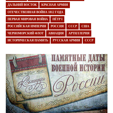
ДАЛЬНИЙ ВОСТОК
КРАСНАЯ АРМИЯ
ОТЕЧЕСТВЕННАЯ ВОЙНА 1812 ГОДА
ПЕРВАЯ МИРОВАЯ ВОЙНА
ПЁТР I
РОССИЙСКАЯ ИМПЕРИЯ
РОССИЯ
СССР
США
ЧЕРНОМОРСКИЙ ФЛОТ
АВИАЦИЯ
АРТИЛЛЕРИЯ
ИСТОРИЧЕСКАЯ ПАМЯТЬ
РУССКАЯ АРМИЯ
СССР