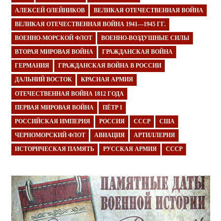
АЛЕКСЕЙ ОЛЕЙНИКОВ
ВЕЛИКАЯ ОТЕЧЕСТВЕННАЯ ВОЙНА
ВЕЛИКАЯ ОТЕЧЕСТВЕННАЯ ВОЙНА 1941—1945 ГГ.
ВОЕННО-МОРСКОЙ ФЛОТ
ВОЕННО-ВОЗДУШНЫЕ СИЛЫ
ВТОРАЯ МИРОВАЯ ВОЙНА
ГРАЖДАНСКАЯ ВОЙНА
ГЕРМАНИЯ
ГРАЖДАНСКАЯ ВОЙНА В РОССИИ
ДАЛЬНИЙ ВОСТОК
КРАСНАЯ АРМИЯ
ОТЕЧЕСТВЕННАЯ ВОЙНА 1812 ГОДА
ПЕРВАЯ МИРОВАЯ ВОЙНА
ПЁТР I
РОССИЙСКАЯ ИМПЕРИЯ
РОССИЯ
СССР
США
ЧЕРНОМОРСКИЙ ФЛОТ
АВИАЦИЯ
АРТИЛЛЕРИЯ
ИСТОРИЧЕСКАЯ ПАМЯТЬ
РУССКАЯ АРМИЯ
СССР