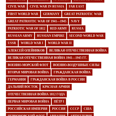
CIVIL WAR
CIVIL WAR IN RUSSIA
FAR EAST
FIRST WORLD WAR
GERMANY
GREAT PATRIOTIC WAR
GREAT PATRIOTIC WAR OF 1941—1945
NAVY
PATRIOTIC WAR OF 1812
RED ARMY
RUSSIA
RUSSIAN ARMY
RUSSIAN EMPIRE
SECOND WORLD WAR
USSR
WORLD WAR I
WORLD WAR II
АЛЕКСЕЙ ОЛЕЙНИКОВ
ВЕЛИКАЯ ОТЕЧЕСТВЕННАЯ ВОЙНА
ВЕЛИКАЯ ОТЕЧЕСТВЕННАЯ ВОЙНА 1941—1945 ГГ.
ВОЕННО-МОРСКОЙ ФЛОТ
ВОЕННО-ВОЗДУШНЫЕ СИЛЫ
ВТОРАЯ МИРОВАЯ ВОЙНА
ГРАЖДАНСКАЯ ВОЙНА
ГЕРМАНИЯ
ГРАЖДАНСКАЯ ВОЙНА В РОССИИ
ДАЛЬНИЙ ВОСТОК
КРАСНАЯ АРМИЯ
ОТЕЧЕСТВЕННАЯ ВОЙНА 1812 ГОДА
ПЕРВАЯ МИРОВАЯ ВОЙНА
ПЁТР I
РОССИЙСКАЯ ИМПЕРИЯ
РОССИЯ
СССР
США