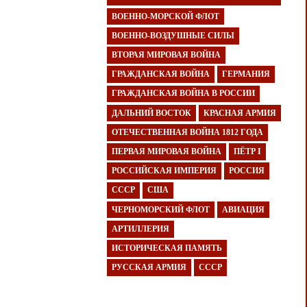
ВОЕННО-МОРСКОЙ ФЛОТ
ВОЕННО-ВОЗДУШНЫЕ СИЛЫ
ВТОРАЯ МИРОВАЯ ВОЙНА
ГРАЖДАНСКАЯ ВОЙНА
ГЕРМАНИЯ
ГРАЖДАНСКАЯ ВОЙНА В РОССИИ
ДАЛЬНИЙ ВОСТОК
КРАСНАЯ АРМИЯ
ОТЕЧЕСТВЕННАЯ ВОЙНА 1812 ГОДА
ПЕРВАЯ МИРОВАЯ ВОЙНА
ПЁТР I
РОССИЙСКАЯ ИМПЕРИЯ
РОССИЯ
СССР
США
ЧЕРНОМОРСКИЙ ФЛОТ
АВИАЦИЯ
АРТИЛЛЕРИЯ
ИСТОРИЧЕСКАЯ ПАМЯТЬ
РУССКАЯ АРМИЯ
СССР