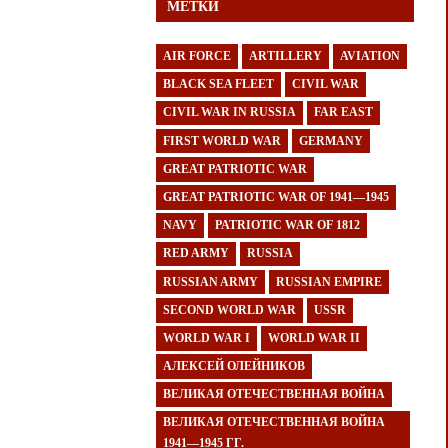
МЕТКИ
AIR FORCE
ARTILLERY
AVIATION
BLACK SEA FLEET
CIVIL WAR
CIVIL WAR IN RUSSIA
FAR EAST
FIRST WORLD WAR
GERMANY
GREAT PATRIOTIC WAR
GREAT PATRIOTIC WAR OF 1941—1945
NAVY
PATRIOTIC WAR OF 1812
RED ARMY
RUSSIA
RUSSIAN ARMY
RUSSIAN EMPIRE
SECOND WORLD WAR
USSR
WORLD WAR I
WORLD WAR II
АЛЕКСЕЙ ОЛЕЙНИКОВ
ВЕЛИКАЯ ОТЕЧЕСТВЕННАЯ ВОЙНА
ВЕЛИКАЯ ОТЕЧЕСТВЕННАЯ ВОЙНА
1941—1945 ГГ.