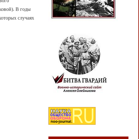
вого
овой). В годы
которых случаях