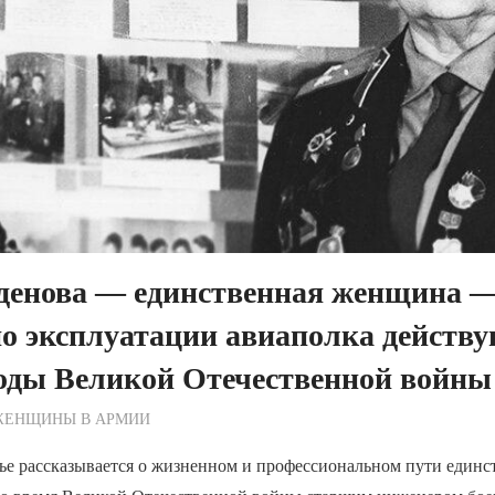
денова — единственная женщина 
о эксплуатации авиаполка действ
годы Великой Отечественной войн
ежурный по Редакции
ЖЕНЩИНЫ В АРМИИ
тье рассказывается о жизненном и профессиональном пути еди