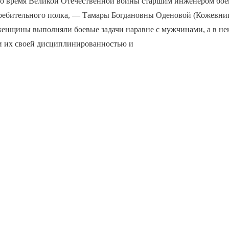
во время Великой Отечественной войны старшим инженером бое
ребительного полка, — Тамары Богдановны Оденовой (Кожевник
женщины выполняли боевые задачи наравне с мужчинами, а в не
и их своей дисциплинированностью и