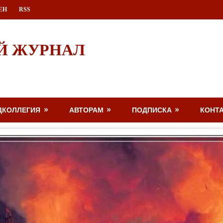
ЕН
RSS
Й ЖУРНАЛ
ДКОЛЛЕГИЯ
АВТОРАМ
ПОДПИСКА
КОНТ