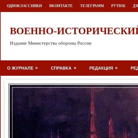
Перейти
ОДНОКЛАССНИКИ
ВКОНТАКТЕ
ТЕЛЕГРАММ
РУТЮБ
ДЗ
к
содержимому
ВОЕННО-ИСТОРИЧЕСКИ
Издание Министерства обороны России
О ЖУРНАЛЕ
СПРАВКА
РЕДАКЦИЯ
РЕ