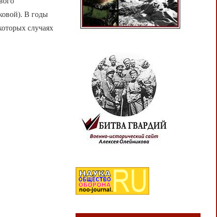
вого
овой). В годы
которых случаях