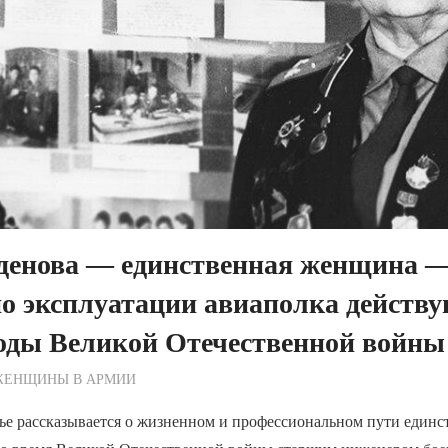
денова — единственная женщина 
о эксплуатации авиаполка действ
годы Великой Отечественной войн
ежурный по Редакции
ЖЕНЩИНЫ В АРМИИ
тье рассказывается о жизненном и профессиональном пути еди