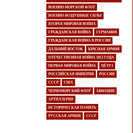
ВОЕННО-МОРСКОЙ ФЛОТ
ВОЕННО-ВОЗДУШНЫЕ СИЛЫ
ВТОРАЯ МИРОВАЯ ВОЙНА
ГРАЖДАНСКАЯ ВОЙНА
ГЕРМАНИЯ
ГРАЖДАНСКАЯ ВОЙНА В РОССИИ
ДАЛЬНИЙ ВОСТОК
КРАСНАЯ АРМИЯ
ОТЕЧЕСТВЕННАЯ ВОЙНА 1812 ГОДА
ПЕРВАЯ МИРОВАЯ ВОЙНА
ПЁТР I
РОССИЙСКАЯ ИМПЕРИЯ
РОССИЯ
СССР
США
ЧЕРНОМОРСКИЙ ФЛОТ
АВИАЦИЯ
АРТИЛЛЕРИЯ
ИСТОРИЧЕСКАЯ ПАМЯТЬ
РУССКАЯ АРМИЯ
СССР