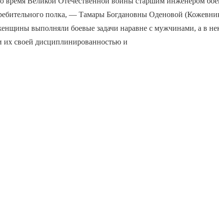
во время Великой Отечественной войны старшим инженером бое
ребительного полка, — Тамары Богдановны Оденовой (Кожевник
женщины выполняли боевые задачи наравне с мужчинами, а в не
и их своей дисциплинированностью и