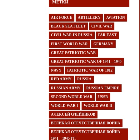
МЕТКИ
AIR FORCE
ARTILLERY
AVIATION
BLACK SEA FLEET
CIVIL WAR
CIVIL WAR IN RUSSIA
FAR EAST
FIRST WORLD WAR
GERMANY
GREAT PATRIOTIC WAR
GREAT PATRIOTIC WAR OF 1941—1945
NAVY
PATRIOTIC WAR OF 1812
RED ARMY
RUSSIA
RUSSIAN ARMY
RUSSIAN EMPIRE
SECOND WORLD WAR
USSR
WORLD WAR I
WORLD WAR II
АЛЕКСЕЙ ОЛЕЙНИКОВ
ВЕЛИКАЯ ОТЕЧЕСТВЕННАЯ ВОЙНА
ВЕЛИКАЯ ОТЕЧЕСТВЕННАЯ ВОЙНА
1941—1945 ГГ.