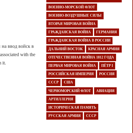
ВОЕННО-МОРСКОЙ ФЛОТ
ВОЕННО-ВОЗДУШНЫЕ СИЛЫ
ВТОРАЯ МИРОВАЯ ВОЙНА
ГРАЖДАНСКАЯ ВОЙНА
ГЕРМАНИЯ
ГРАЖДАНСКАЯ ВОЙНА В РОССИИ
 на ввод войск в
ДАЛЬНИЙ ВОСТОК
КРАСНАЯ АРМИЯ
associated with the
ОТЕЧЕСТВЕННАЯ ВОЙНА 1812 ГОДА
 it.
ПЕРВАЯ МИРОВАЯ ВОЙНА
ПЁТР I
РОССИЙСКАЯ ИМПЕРИЯ
РОССИЯ
СССР
США
ЧЕРНОМОРСКИЙ ФЛОТ
АВИАЦИЯ
АРТИЛЛЕРИЯ
ИСТОРИЧЕСКАЯ ПАМЯТЬ
РУССКАЯ АРМИЯ
СССР