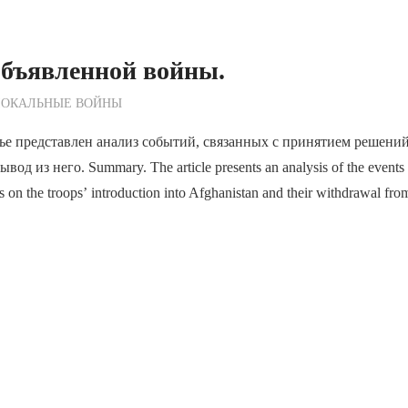
объявленной войны.
ежурный по Редакции
ЛОКАЛЬНЫЕ ВОЙНЫ
ье представлен анализ событий, связанных с принятием решений
од из него. Summary. The article presents an analysis of the events 
s on the troops’ introduction into Afghanistan and their withdrawal from