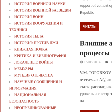
ИСТОРИЯ ВОЕННОЙ НАУКИ
support of combat o
ИСТОРИЯ ВОЕННОЙ РАЗВЕДКИ
Republic
ИСТОРИЯ ВОИН
ИСТОРИЯ ВООРУЖЕНИЯ И
ЧИТАТЬ
ТЕХНИКИ
ИСТОРИЯ ТЫЛА
Влияние а
ИСТОРИЯ: ПРОТИВ ЛЖИ
КНИЖНАЯ ПОЛКА
процессы 
КРИТИКА И БИБЛИОГРАФИЯ
05/08/2014
Д
ЛОКАЛЬНЫЕ ВОЙНЫ
МЕМУАРЫ
V.M. TOPORKOV – «Th
МУНДИР ОТЕЧЕСТВА
reserves…» Afghan 
НАУЧНЫЕ СООБЩЕНИЯ И
статье рассматрив
ИНФОРМАЦИЯ
уровень и спектр 
НАЦИОНАЛЬНАЯ
на
БЕЗОПАСНОСТЬ
НЕОПУБЛИКОВАННЫЕ