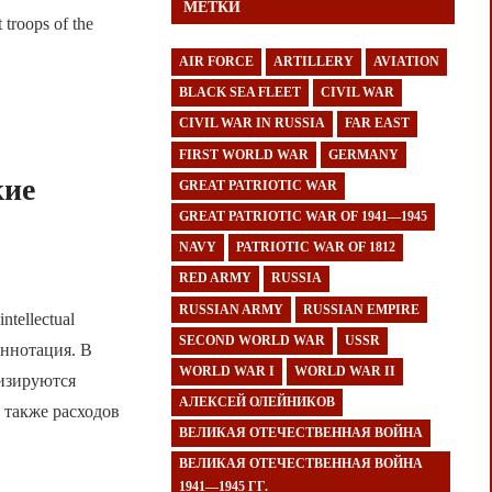
МЕТКИ
troops of the
AIR FORCE
ARTILLERY
AVIATION
BLACK SEA FLEET
CIVIL WAR
CIVIL WAR IN RUSSIA
FAR EAST
FIRST WORLD WAR
GERMANY
кие
GREAT PATRIOTIC WAR
GREAT PATRIOTIC WAR OF 1941—1945
NAVY
PATRIOTIC WAR OF 1812
RED ARMY
RUSSIA
RUSSIAN ARMY
RUSSIAN EMPIRE
ntellectual
SECOND WORLD WAR
USSR
 Аннотация. В
WORLD WAR I
WORLD WAR II
лизируются
АЛЕКСЕЙ ОЛЕЙНИКОВ
 также расходов
ВЕЛИКАЯ ОТЕЧЕСТВЕННАЯ ВОЙНА
ВЕЛИКАЯ ОТЕЧЕСТВЕННАЯ ВОЙНА
1941—1945 ГГ.