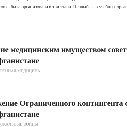
отовка была организована в три этапа. Первый — в учебных орга
ние медицинским имуществом совет
фганистане
ежурный по Редакции
ОЕННАЯ МЕДИЦИНА
ение Ограниченного контингента 
фганистане
ежурный по Редакции
ЛОКАЛЬНЫЕ ВОЙНЫ