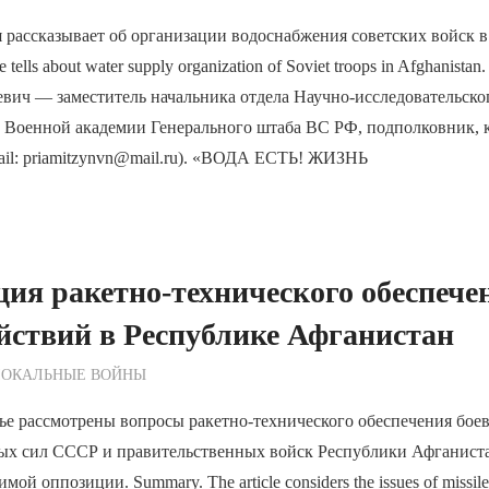
 рассказывает об организации водоснабжения советских войск в
e tells about water supply organization of Soviet troops in Afghan
вич — заместитель начальника отдела Научно-исследовательско
) Военной академии Генерального штаба ВС РФ, подполковник, 
ail: priamitzynvn@mail.ru). «ВОДА ЕСТЬ! ЖИЗНЬ
ия ракетно-технического обеспече
йствий в Республике Афганистан
ежурный по Редакции
ЛОКАЛЬНЫЕ ВОЙНЫ
ье рассмотрены вопросы ракетно-технического обеспечения бое
х сил СССР и правительственных войск Республики Афганиста
ой оппозиции. Summary. The article considers the issues of missile