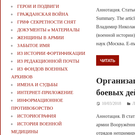
ГЕРОИ И ПОДВИГИ
Аннотация. Статья
ГРАЖДАНСКАЯ ВОЙНА
Summary. The articl
ГРИФ СЕКРЕТНОСТИ СНЯТ
Владимир Николае
ДОКУМЕНТЫ и МАТЕРИАЛЫ
(военной истории
ЖЕНЩИНЫ В АРМИИ
наук (Москва. E-m
ЗАБЫТОЕ ИМЯ
ИЗ ИСТОРИИ ФОРТИФИКАЦИИ
ЧИТАТЬ
ИЗ РЕДАКЦИОННОЙ ПОЧТЫ
ИЗ ФОНДОВ ВОЕННЫХ
АРХИВОВ
Организац
ИМЕНА И СУДЬБЫ
боевых де
ИНТЕРНЕТ-ПРИЛОЖЕНИЕ
ИНФОРМАЦИОННОЕ
10/03/2018
Д
ПРОТИВОБОРСТВО
Аннотация. В стат
ИСТОРИОГРАФИЯ
ИСТОРИЯ ВОЕННОЙ
армии Вооружённы
МЕДИЦИНЫ
отрядов непримирим