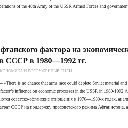
perations of the 40th Army of the USSR Armed Forces and government 
фганского фактора на экономичес
в СССР в 1980—1992 гг.
ежурный по Редакции
ЭКОНОМИКА И ВООРУЖЁННЫЕ СИЛЫ
ere is no chance that arms race could deplete Soviet material and i
factor’s influence on economic processes in the USSR in 1980-1992
аются советско-афганские отношения в 1970—1980-х годах, ана
затрат СССР на поддержку просоветского режима Афганистана, а