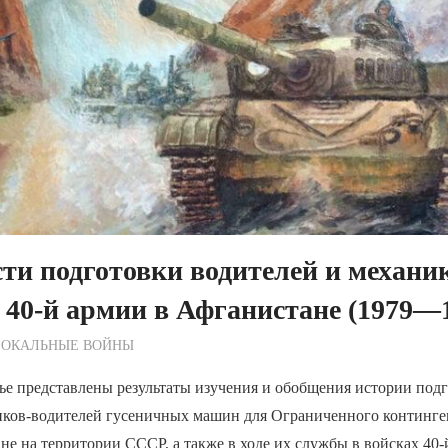
ти подготовки водителей и механи
 40-й армии в Афганистане (1979—1
ежурный по Редакции
ЛОКАЛЬНЫЕ ВОЙНЫ
ье представлены результаты изучения и обобщения истории под
иков-водителей гусеничных машин для Ограниченного континге
не на территории СССР, а также в ходе их службы в войсках 40