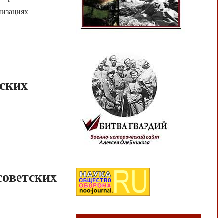
низациях
ских
советских