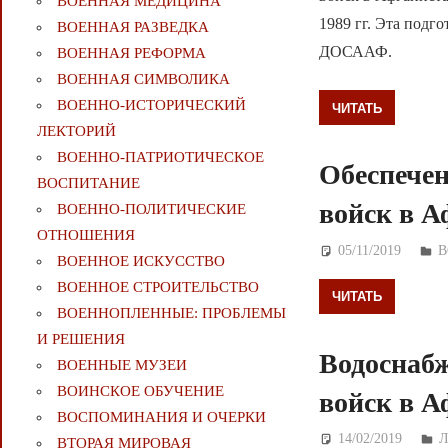
ВОЕННАЯ МЕДИЦИНА
1989 гг. Эта подг
ВОЕННАЯ РАЗВЕДКА
ДОСААФ.
ВОЕННАЯ РЕФОРМА
ВОЕННАЯ СИМВОЛИКА
ВОЕННО-ИСТОРИЧЕСКИЙ
ЧИТАТЬ
ЛЕКТОРИЙ
ВОЕННО-ПАТРИОТИЧЕСКОЕ
Обеспече
ВОСПИТАНИЕ
войск в А
ВОЕННО-ПОЛИТИЧЕСКИE
ОТНОШЕНИЯ
05/11/2019
Д
В
ВОЕННОЕ ИСКУССТВО
ВОЕННОЕ СТРОИТЕЛЬСТВО
ЧИТАТЬ
ВОЕННОПЛЕННЫЕ: ПРОБЛЕМЫ
И РЕШЕНИЯ
Водоснабж
ВОЕННЫЕ МУЗЕИ
ВОИНСКОЕ ОБУЧЕНИЕ
войск в А
ВОСПОМИНАНИЯ И ОЧЕРКИ
14/02/2019
Д
ВТОРАЯ МИРОВАЯ