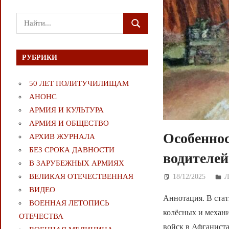
Поиск
ПОИСК
для:
РУБРИКИ
50 ЛЕТ ПОЛИТУЧИЛИЩАМ
АНОНС
АРМИЯ И КУЛЬТУРА
АРМИЯ И ОБЩЕСТВО
Особеннос
АРХИВ ЖУРНАЛА
БЕЗ СРОКА ДАВНОСТИ
водителей
В ЗАРУБЕЖНЫХ АРМИЯХ
ВЕЛИКАЯ ОТЕЧЕСТВЕННАЯ
18/12/2025
Д
ВИДЕО
Аннотация. В стат
ВОЕННАЯ ЛЕТОПИСЬ
колёсных и механ
ОТЕЧЕСТВА
войск в Афганиста