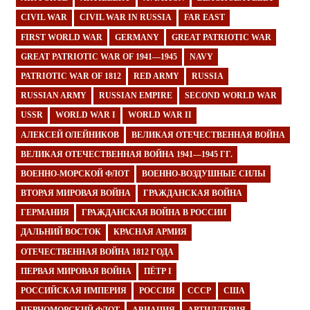
CIVIL WAR
CIVIL WAR IN RUSSIA
FAR EAST
FIRST WORLD WAR
GERMANY
GREAT PATRIOTIC WAR
GREAT PATRIOTIC WAR OF 1941—1945
NAVY
PATRIOTIC WAR OF 1812
RED ARMY
RUSSIA
RUSSIAN ARMY
RUSSIAN EMPIRE
SECOND WORLD WAR
USSR
WORLD WAR I
WORLD WAR II
АЛЕКСЕЙ ОЛЕЙНИКОВ
ВЕЛИКАЯ ОТЕЧЕСТВЕННАЯ ВОЙНА
ВЕЛИКАЯ ОТЕЧЕСТВЕННАЯ ВОЙНА 1941—1945 ГГ.
ВОЕННО-МОРСКОЙ ФЛОТ
ВОЕННО-ВОЗДУШНЫЕ СИЛЫ
ВТОРАЯ МИРОВАЯ ВОЙНА
ГРАЖДАНСКАЯ ВОЙНА
ГЕРМАНИЯ
ГРАЖДАНСКАЯ ВОЙНА В РОССИИ
ДАЛЬНИЙ ВОСТОК
КРАСНАЯ АРМИЯ
ОТЕЧЕСТВЕННАЯ ВОЙНА 1812 ГОДА
ПЕРВАЯ МИРОВАЯ ВОЙНА
ПЁТР I
РОССИЙСКАЯ ИМПЕРИЯ
РОССИЯ
СССР
США